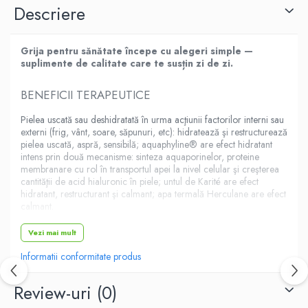
Descriere
Grija pentru sănătate începe cu alegeri simple —
suplimente de calitate care te susțin zi de zi.
BENEFICII TERAPEUTICE
Pielea uscată sau deshidratată în urma acţiunii factorilor interni sau
externi (frig, vânt, soare, săpunuri, etc): hidratează şi restructurează
pielea uscată, aspră, sensibilă; aquaphyline® are efect hidratant
intens prin două mecanisme: sinteza aquaporinelor, proteine
membranare cu rol în transportul apei la nivel celular şi creşterea
cantităţii de acid hialuronic în piele; untul de Karité are efect
hidratant, restructurant şi calmant; apa termală Herculane are efect
calmant.
Vezi mai mult
DETALII ALE PRODUSULUI
Informatii conformitate produs
Mod de prezentare: 50 ml
Review-uri
(0)
COMPOZITIE