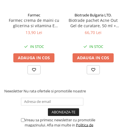
Farmec
Biotrade Bulgaria LTD.
Farmec crema de maini cu
Biotrade pachet Acne Out
glicerina si vitamina E
Gel de curatare, 50 ml +
150ml Zephyr Labs
Lotiune activa, 20 ml +
13,90 Lei
66,70 Lei
Crema hidratanta, 20 ml
Zephyr Labs
IN STOC
IN STOC
ADAUGA IN COS
ADAUGA IN COS
Newsletter
Nu rata ofertele si promotiile noastre
Vreau sa primesc newsletter cu promotiile
magazinului. Afla mai multe in
Politica de