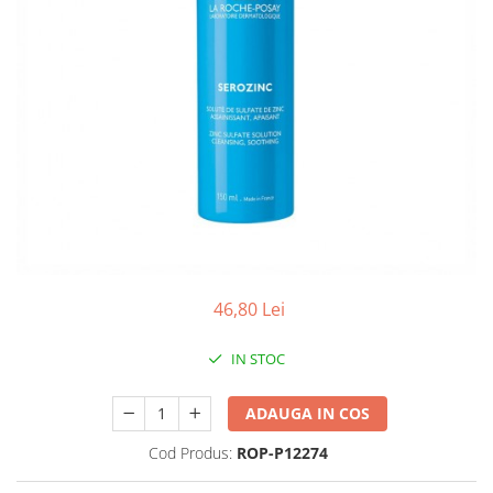
Produse antiparazitare
Sarcina si alaptare
Accesorii
Altele-Mama si copil
Produse pentru ingrijire si
frumusete
Ingrijire ten
Ingrijire maini si picioare
Ingrijire par
46,80 Lei
Igiena orala
Scutece adulti
IN STOC
Igiena intima
ADAUGA IN COS
Ingrijire corp
Produse anti-insecte
Cod Produs:
ROP-P12274
Protectie solara