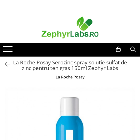
Toate Produsele
Alimentatie sanatoasa
Alimente
Dieta
Imunitate
La Roche Posay Serozinc spray solutie sulfat de
zinc pentru ten gras 150ml Zephyr Labs
Ceaiuri
La Roche Posay
Altele-Alimentatie sanatoasa
Mama si copil
Ingrijire și cosmetice
Scutece si servetele
Cosmetice copii
Protectie anti-insecte
Hrana pentru bebelusi
Suplimente alimentare copii