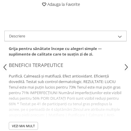
Adauga la Favorite
Altele-Produse pentru ingrijire si
frumusete
Produse tehnico-medicale
Aparatura medicala
Descriere
Plasturi
Altele-Produse tehnico-medicale
Grija pentru sănătate începe cu alegeri simple —
suplimente de calitate care te susțin zi de zi.
Sanatatea cuplului
Tonice sexuale
BENEFICII TERAPEUTICE
Fertilitate
Purifică. Calmează și matifiază. Efect antioxidant. Eficiență
dovedită. Testat sub control dermatologic. REZULTATE: LUCIU
Teste de sarcina si ovulatie
Tenul este mai puțin lucios pentru 73% Tenul este mai puțin gras
Altele-Sanatatea cuplului
pentru 71% IMPERFECȚIUNI Numărul imperfecțiunilor este vizibil
redus pentru 56% PORI DILATAȚI Porii sunt vizibil reduși pentru
Suplimente alimentare
66% * Testat pe 41 de participanți cu tenul gras predispus la
Vitamine si minerale
acnee, pe o perioadă de 4 săptămâni Zincul are atribute multiple
asupra pielii precum: | Matifiere | Purificare | Calmare | Anti-
Afectiuni
oxidare.
Afectiuni dermatologice
VEZI MAI MULT