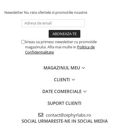
se folosi de catre copii cu varsta sub 12 ani decat la
recomandarea medicului dentist sau a medicului de familie
Newsletter
Nu rata ofertele si promotiile noastre
Atentionari: Daca in timpul folosirii acestui produs apar iritatii,
opreste folosirea acestuia. A nu se lasa la indemana copiilor.
Opreste folosirea pastei de dinti si intreaba un medic dentist
daca: •Daca simptomele persista sau se agraveaza consulta
medicul dentist. Dintii sensibili pot fi un semn care sa indice
existenta altor probleme care necesita interventia prompta a
Vreau sa primesc newsletter cu promotiile
medicului dentist.
magazinului. Afla mai multe in
Politica de
Confidentialitate
MAGAZINUL MEU
CLIENTI
DATE COMERCIALE
SUPORT CLIENTI
contact@zephyrlabs.ro
SOCIAL
URMARESTE-NE IN SOCIAL MEDIA