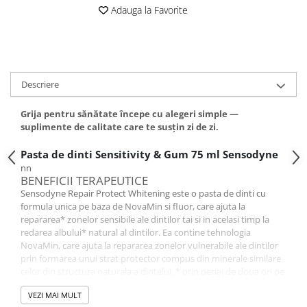
Adauga la Favorite
Descriere
Grija pentru sănătate începe cu alegeri simple —
suplimente de calitate care te susțin zi de zi.
Pasta de dinti Sensitivity & Gum 75 ml Sensodyne
nn
BENEFICII TERAPEUTICE
Sensodyne Repair Protect Whitening este o pasta de dinti cu
formula unica pe baza de NovaMin si fluor, care ajuta la
repararea* zonelor sensibile ale dintilor tai si in acelasi timp la
redarea albului* natural al dintilor. Ea contine tehnologia
NovaMin, care ajuta la repararea zonelor vulnerabile ale dintilor
prin formarea unui strat protector compus din minerale similare
celor din structura naturala a dintelui. * prin periaj de doua ori pe
zi Proprietati: • Pasta de dinti Sensodyne Repair Protect pe baza
VEZI MAI MULT
de NOVAMIN este dovedita clinic ca ajuta la repararea in