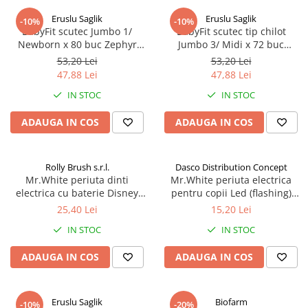
Eruslu Saglik
Eruslu Saglik
-10%
-10%
BabyFit scutec Jumbo 1/
BabyFit scutec tip chilot
Newborn x 80 buc Zephyr
Jumbo 3/ Midi x 72 buc
Labs
Zephyr Labs
53,20 Lei
53,20 Lei
47,88 Lei
47,88 Lei
IN STOC
IN STOC
ADAUGA IN COS
ADAUGA IN COS
Rolly Brush s.r.l.
Dasco Distribution Concept
Mr.White periuta dinti
Mr.White periuta electrica
electrica cu baterie Disney
pentru copii Led (flashing)
Mickey Zephyr Labs
Spider-Man +3 ani Zephyr
25,40 Lei
15,20 Lei
Labs
IN STOC
IN STOC
ADAUGA IN COS
ADAUGA IN COS
Eruslu Saglik
Biofarm
-10%
-20%