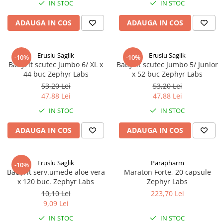
IN STOC
IN STOC
Produse antiparazitare
ADAUGA IN COS
ADAUGA IN COS
Sarcina si alaptare
Accesorii
Eruslu Saglik
Eruslu Saglik
Altele-Mama si copil
-10%
-10%
BabyFit scutec Jumbo 6/ XL x
BabyFit scutec Jumbo 5/ Junior
Produse pentru ingrijire si
44 buc Zephyr Labs
x 52 buc Zephyr Labs
frumusete
53,20 Lei
53,20 Lei
Ingrijire ten
47,88 Lei
47,88 Lei
IN STOC
IN STOC
Ingrijire maini si picioare
Ingrijire par
ADAUGA IN COS
ADAUGA IN COS
Igiena orala
Scutece adulti
Eruslu Saglik
Parapharm
-10%
BabyFit serv.umede aloe vera
Maraton Forte, 20 capsule
Igiena intima
x 120 buc. Zephyr Labs
Zephyr Labs
Ingrijire corp
10,10 Lei
223,70 Lei
9,09 Lei
Produse anti-insecte
IN STOC
IN STOC
Protectie solara