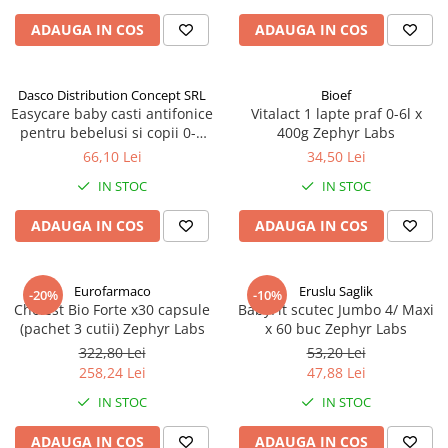
Altele-Produse pentru ingrijire si
ADAUGA IN COS
ADAUGA IN COS
frumusete
Produse tehnico-medicale
Dasco Distribution Concept SRL
Bioef
Aparatura medicala
Easycare baby casti antifonice
Vitalact 1 lapte praf 0-6l x
Plasturi
pentru bebelusi si copii 0-4
400g Zephyr Labs
ani (EASY00257) Zephyr Labs
66,10 Lei
34,50 Lei
Altele-Produse tehnico-medicale
IN STOC
IN STOC
Sanatatea cuplului
Tonice sexuale
ADAUGA IN COS
ADAUGA IN COS
Fertilitate
Teste de sarcina si ovulatie
Eurofarmaco
Eruslu Saglik
-20%
-10%
Cholest Bio Forte x30 capsule
BabyFit scutec Jumbo 4/ Maxi
Altele-Sanatatea cuplului
(pachet 3 cutii) Zephyr Labs
x 60 buc Zephyr Labs
Suplimente alimentare
322,80 Lei
53,20 Lei
Vitamine si minerale
258,24 Lei
47,88 Lei
Afectiuni
IN STOC
IN STOC
Afectiuni dermatologice
ADAUGA IN COS
ADAUGA IN COS