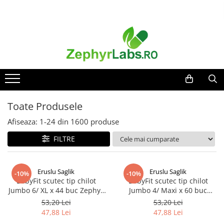
Toate Produsele
Alimentatie sanatoasa
Alimente
Dieta
Imunitate
Toate Produsele
Ceaiuri
Afiseaza:
1-
24
din
1600
produse
Altele-Alimentatie sanatoasa
FILTRE
Mama si copil
Ingrijire și cosmetice
Scutece si servetele
Eruslu Saglik
Eruslu Saglik
-10%
-10%
Cosmetice copii
BabyFit scutec tip chilot
BabyFit scutec tip chilot
Jumbo 6/ XL x 44 buc Zephyr
Jumbo 4/ Maxi x 60 buc
Protectie anti-insecte
Labs
Zephyr Labs
53,20 Lei
53,20 Lei
Hrana pentru bebelusi
47,88 Lei
47,88 Lei
Suplimente alimentare copii