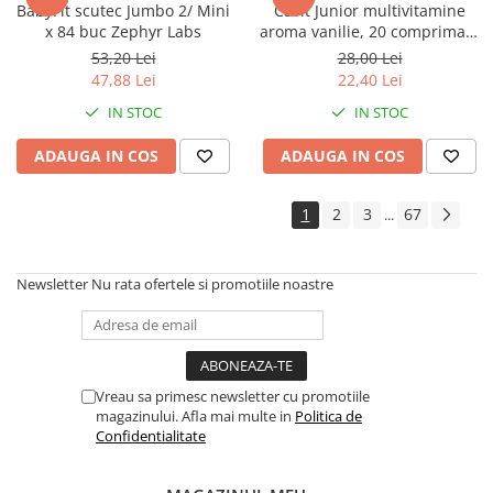
BabyFit scutec Jumbo 2/ Mini
Cavit Junior multivitamine
x 84 buc Zephyr Labs
aroma vanilie, 20 comprimate
masticabile Zephyr Labs
53,20 Lei
28,00 Lei
47,88 Lei
22,40 Lei
IN STOC
IN STOC
ADAUGA IN COS
ADAUGA IN COS
1
2
3
67
...
Newsletter
Nu rata ofertele si promotiile noastre
Vreau sa primesc newsletter cu promotiile
magazinului. Afla mai multe in
Politica de
Confidentialitate