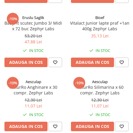
Afectiuni respiratorii
Afectiuni digestive
Eruslu Saglik
Bioef
Afectiuni osteo-articulare
-10%
BabyFit scutec Jumbo 3/ Midi
Vitalact Junior lapte praf +1an
Afectiuni oftalmologice
x 72 buc Zephyr Labs
400g Zephyr Labs
Afectiuni cardio-vasculare
53,20 Lei
35,13 Lei
Afectiuni urogenitale
47,88 Lei
Sanatatea mintii
IN STOC
IN STOC
Diabet
ADAUGA IN COS
ADAUGA IN COS
Suplimente pentru imunitate
Dieta
Aesculap
Aesculap
Antioxidanti
-10%
-10%
NaturRo Anghinare x 30
NaturRo Silimarina x 60
Altele-Suplimente alimentare
compr. Zephyr Labs
compr. Zephyr Labs
12,30 Lei
12,30 Lei
Promo Ianuarie-Septembrie
11,07 Lei
11,07 Lei
IN STOC
IN STOC
ADAUGA IN COS
ADAUGA IN COS