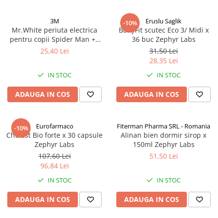
3M
Eruslu Saglik
-10%
Mr.White periuta electrica
BabyFit scutec Eco 3/ Midi x
pentru copii Spider Man +4
36 buc Zephyr Labs
ani Zephyr Labs
25,40 Lei
31,50 Lei
28,35 Lei
IN STOC
IN STOC
ADAUGA IN COS
ADAUGA IN COS
Eurofarmaco
Fiterman Pharma SRL - Romania
-10%
Cholest Bio forte x 30 capsule
Alinan bien dormir sirop x
Zephyr Labs
150ml Zephyr Labs
107,60 Lei
51,50 Lei
96,84 Lei
IN STOC
IN STOC
ADAUGA IN COS
ADAUGA IN COS