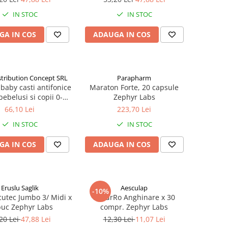
IN STOC
IN STOC
GA IN COS
ADAUGA IN COS
stribution Concept SRL
Parapharm
baby casti antifonice
Maraton Forte, 20 capsule
ebelusi si copii 0-4
Zephyr Labs
Y00257) Zephyr Labs
66,10 Lei
223,70 Lei
IN STOC
IN STOC
GA IN COS
ADAUGA IN COS
Eruslu Saglik
Aesculap
-10%
cutec Jumbo 3/ Midi x
NaturRo Anghinare x 30
buc Zephyr Labs
compr. Zephyr Labs
20 Lei
47,88 Lei
12,30 Lei
11,07 Lei