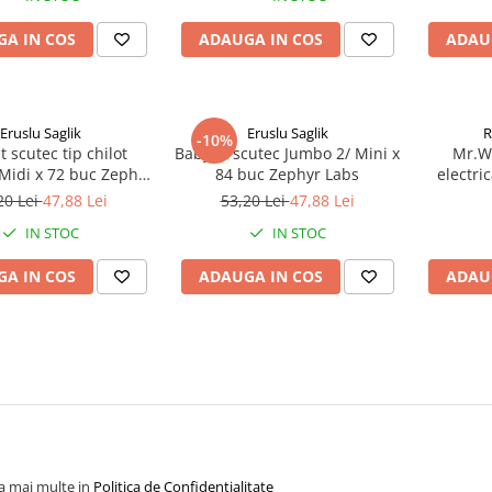
A IN COS
ADAUGA IN COS
ADAU
Eruslu Saglik
Eruslu Saglik
R
-10%
t scutec tip chilot
BabyFit scutec Jumbo 2/ Mini x
Mr.Wh
Midi x 72 buc Zephyr
84 buc Zephyr Labs
electri
Labs
Mic
20 Lei
47,88 Lei
53,20 Lei
47,88 Lei
IN STOC
IN STOC
A IN COS
ADAUGA IN COS
ADAU
la mai multe in
Politica de Confidentialitate