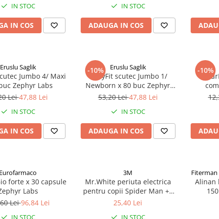
IN STOC
IN STOC
A IN COS
ADAUGA IN COS
ADAU
Eruslu Saglik
Eruslu Saglik
-10%
-10%
scutec Jumbo 4/ Maxi
BabyFit scutec Jumbo 1/
Natur
 buc Zephyr Labs
Newborn x 80 buc Zephyr
com
Labs
20 Lei
47,88 Lei
53,20 Lei
47,88 Lei
12,
IN STOC
IN STOC
A IN COS
ADAUGA IN COS
ADAU
Eurofarmaco
3M
Fiterman
io forte x 30 capsule
Mr.White periuta electrica
Alinan 
Zephyr Labs
pentru copii Spider Man +4
150
ani Zephyr Labs
60 Lei
96,84 Lei
25,40 Lei
IN STOC
IN STOC