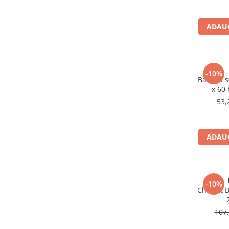
Altele-Produse pentru ingrijire si
frumusete
ADAUG
Produse tehnico-medicale
Aparatura medicala
Plasturi
-10%
BabyFit 
Altele-Produse tehnico-medicale
x 60
Sanatatea cuplului
53,
Tonice sexuale
Fertilitate
ADAUG
Teste de sarcina si ovulatie
Altele-Sanatatea cuplului
Suplimente alimentare
-10%
Vitamine si minerale
Cholest B
Afectiuni
107,
Afectiuni dermatologice