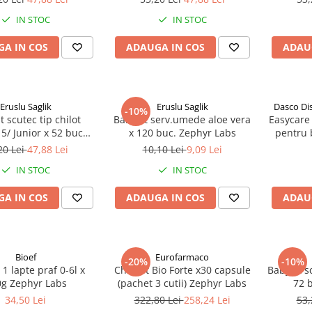
IN STOC
IN STOC
A IN COS
ADAUGA IN COS
ADAU
Eruslu Saglik
Eruslu Saglik
Dasco Di
-10%
t scutec tip chilot
BabyFit serv.umede aloe vera
Easycare 
5/ Junior x 52 buc
x 120 buc. Zephyr Labs
pentru b
Zephyr Labs
ani (EAS
20 Lei
47,88 Lei
10,10 Lei
9,09 Lei
IN STOC
IN STOC
A IN COS
ADAUGA IN COS
ADAU
Bioef
Eurofarmaco
-20%
-10%
 1 lapte praf 0-6l x
Cholest Bio Forte x30 capsule
BabyFit s
g Zephyr Labs
(pachet 3 cutii) Zephyr Labs
72 
34,50 Lei
322,80 Lei
258,24 Lei
53,