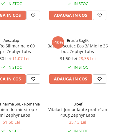
IN STOC
IN STOC
GA IN COS
ADAUGA IN COS
Aesculap
Eruslu Saglik
-10%
Ro Silimarina x 60
BabyFit scutec Eco 3/ Midi x 36
pr. Zephyr Labs
buc Zephyr Labs
30 Lei
11,07 Lei
31,50 Lei
28,35 Lei
IN STOC
IN STOC
GA IN COS
ADAUGA IN COS
 Pharma SRL - Romania
Bioef
bien dormir sirop x
Vitalact Junior lapte praf +1an
ml Zephyr Labs
400g Zephyr Labs
51,50 Lei
35,13 Lei
IN STOC
IN STOC