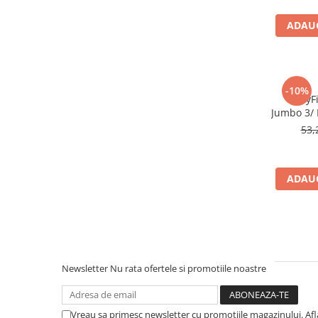
Afectiuni respiratorii
Afectiuni digestive
ADAUG
Afectiuni osteo-articulare
Afectiuni oftalmologice
Afectiuni cardio-vasculare
-10%
Afectiuni urogenitale
BabyFi
Jumbo 3/ 
Sanatatea mintii
53,
Diabet
Suplimente pentru imunitate
Dieta
ADAUG
Antioxidanti
Altele-Suplimente alimentare
Promo Ianuarie-Septembrie
Newsletter
Nu rata ofertele si promotiile noastre
Vreau sa primesc newsletter cu promotiile magazinului. Af