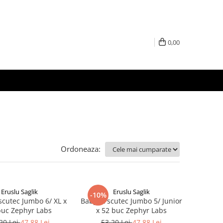
0,00
Ordoneaza:
Eruslu Saglik
Eruslu Saglik
-10%
scutec Jumbo 6/ XL x
BabyFit scutec Jumbo 5/ Junior
buc Zephyr Labs
x 52 buc Zephyr Labs
20 Lei
47,88 Lei
53,20 Lei
47,88 Lei