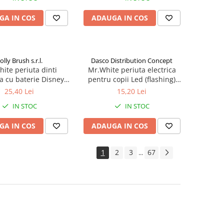
GA IN COS
ADAUGA IN COS
olly Brush s.r.l.
Dasco Distribution Concept
ite periuta dinti
Mr.White periuta electrica
ca cu baterie Disney
pentru copii Led (flashing)
key Zephyr Labs
Spider-Man +3 ani Zephyr
25,40 Lei
15,20 Lei
Labs
IN STOC
IN STOC
GA IN COS
ADAUGA IN COS
1
2
3
67
...