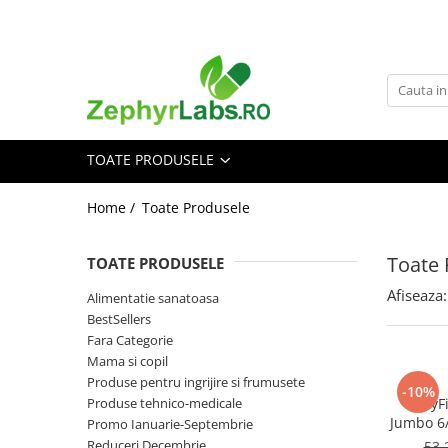
Toate Produsele
Alimentatie sanatoasa
Alimente
TOATE PRODUSELE
Dieta
Imunitate
Home /
Toate Produsele
Ceaiuri
Altele-Alimentatie sanatoasa
Toate 
TOATE PRODUSELE
Mama si copil
Afiseaza:
Alimentatie sanatoasa
Ingrijire și cosmetice
BestSellers
Scutece si servetele
Fara Categorie
Cosmetice copii
Mama si copil
Produse pentru ingrijire si frumusete
Protectie anti-insecte
-10%
Produse tehnico-medicale
BabyFi
Hrana pentru bebelusi
Jumbo 6/
Promo Ianuarie-Septembrie
Suplimente alimentare copii
Reduceri Decembrie
53,