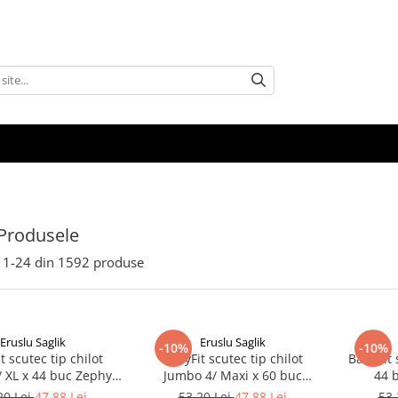
Produsele
1-
24
din
1592
produse
Eruslu Saglik
Eruslu Saglik
-10%
-10%
t scutec tip chilot
BabyFit scutec tip chilot
BabyFit 
 XL x 44 buc Zephyr
Jumbo 4/ Maxi x 60 buc
44 
Labs
Zephyr Labs
20 Lei
47,88 Lei
53,20 Lei
47,88 Lei
53,