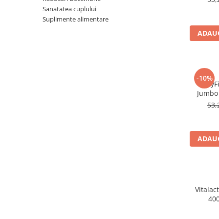
Sanatatea cuplului
Produse antiparazitare
Suplimente alimentare
Sarcina si alaptare
ADAUG
Accesorii
Altele-Mama si copil
Produse pentru ingrijire si
-10%
frumusete
BabyFi
Jumbo 
Ingrijire ten
53,
Ingrijire maini si picioare
Ingrijire par
ADAUG
Igiena orala
Scutece adulti
Igiena intima
Ingrijire corp
Vitalact
400
Produse anti-insecte
Protectie solara