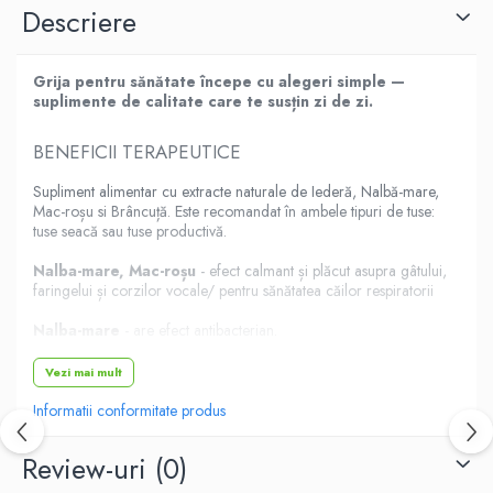
Descriere
Grija pentru sănătate începe cu alegeri simple —
suplimente de calitate care te susțin zi de zi.
BENEFICII TERAPEUTICE
Supliment alimentar cu extracte naturale de Iederă, Nalbă-mare,
Mac-roșu si Brâncuță. Este recomandat în ambele tipuri de tuse:
tuse seacă sau tuse productivă.
Nalba-mare, Mac-roșu
- efect calmant și plăcut asupra gâtului,
faringelui și corzilor vocale/ pentru sănătatea căilor respiratorii
Nalba-mare
- are efect antibacterian.
Brâncuța
– pentru sănătatea căilor respiratorii/ efect calmant
Vezi mai mult
asupra gâtului/ pentru o respirație ușoară
Informatii conformitate produs
DETALII ALE PRODUSULUI
Review-uri
(0)
Mod de prezentare: 170 ml