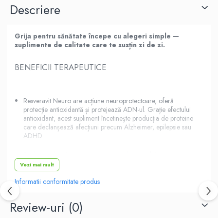
Descriere
Grija pentru sănătate începe cu alegeri simple —
suplimente de calitate care te susțin zi de zi.
BENEFICII TERAPEUTICE
Resveravit Neuro are acțiune neuroprotectoare, oferă
protecție antioxidantă și protejează ADN-ul. Grație efectului
antioxidant, acest supliment încetinește producția de proteine
care declanșează afecțiuni precum Alzheimer, epilepsie sau
ADHD.
Suplimentul acționează ca un tonic al sistemului nervos și
vascular.
Vezi mai mult
Informatii conformitate produs
Te poți bucura de efectele benefice ale Resveravit Neuro
dacă vrei să menții echilibrul emoțional și să crești rezistența
la oboseală și stres.
Review-uri
(0)