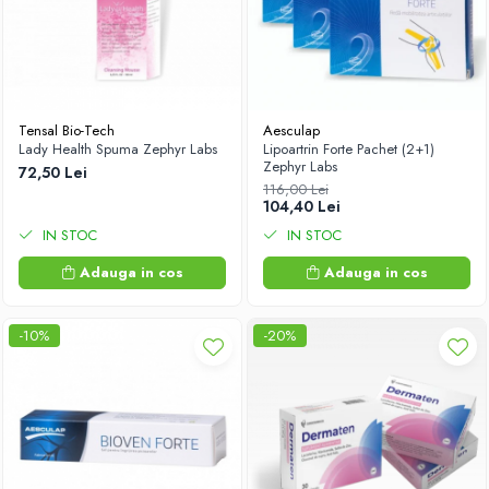
Tensal Bio-Tech
Aesculap
Lady Health Spuma Zephyr Labs
Lipoartrin Forte Pachet (2+1)
Zephyr Labs
72,50 Lei
116,00 Lei
104,40 Lei
IN STOC
IN STOC
Adauga in cos
Adauga in cos
-10%
-20%