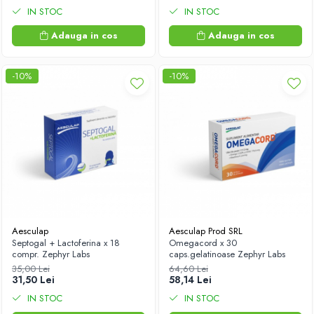
IN STOC
IN STOC
Adauga in cos
Adauga in cos
-10%
-10%
Aesculap
Aesculap Prod SRL
Septogal + Lactoferina x 18
Omegacord x 30
compr. Zephyr Labs
caps.gelatinoase Zephyr Labs
35,00 Lei
64,60 Lei
31,50 Lei
58,14 Lei
IN STOC
IN STOC