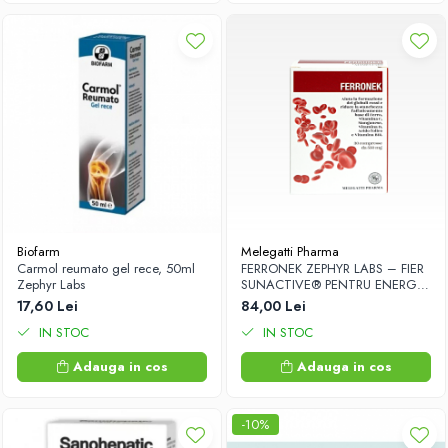
Biofarm
Melegatti Pharma
Carmol reumato gel rece, 50ml
FERRONEK ZEPHYR LABS – FIER
Zephyr Labs
SUNACTIVE® PENTRU ENERGIE
SI IMUNITATE
17,60 Lei
84,00 Lei
IN STOC
IN STOC
Adauga in cos
Adauga in cos
-10%