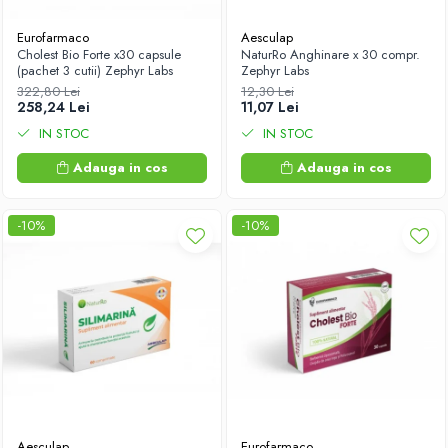
Antioxidanti
Eurofarmaco
Aesculap
Altele-Suplimente alimentare
Cholest Bio Forte x30 capsule
NaturRo Anghinare x 30 compr.
(pachet 3 cutii) Zephyr Labs
Zephyr Labs
322,80 Lei
12,30 Lei
258,24 Lei
11,07 Lei
IN STOC
IN STOC
Adauga in cos
Adauga in cos
-10%
-10%
Aesculap
Eurofarmaco