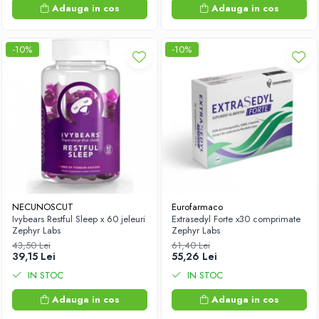
Adauga in cos
Adauga in cos
-10%
-10%
NECUNOSCUT
Eurofarmaco
Ivybears Restful Sleep x 60 jeleuri
Extrasedyl Forte x30 comprimate
Zephyr Labs
Zephyr Labs
43,50 Lei
61,40 Lei
39,15 Lei
55,26 Lei
IN STOC
IN STOC
Adauga in cos
Adauga in cos