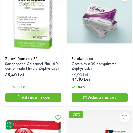
Zdrovit Romania SRL
Eurofarmaco
Sanohepatic Colesterol Plus, 60
Gastrolax x 30 comprimate
comprimate filmate Zephyr Labs
Zephyr Labs
35,40 Lei
49,00 Lei
44,10 Lei
IN STOC
IN STOC
Adauga in cos
Adauga in cos
-38%