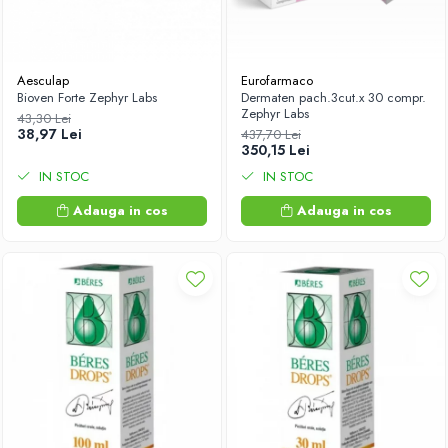
Aesculap
Eurofarmaco
Bioven Forte Zephyr Labs
Dermaten pach.3cut.x 30 compr.
Zephyr Labs
43,30 Lei
38,97 Lei
437,70 Lei
350,15 Lei
IN STOC
IN STOC
Adauga in cos
Adauga in cos