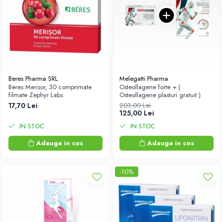
Beres Pharma SRL
Melegatti Pharma
Beres Merisor, 30 comprimate
Osteollagene forte + (
filmate Zephyr Labs
Osteollagene plasturi gratuit )
17,70 Lei
203,00 Lei
125,00 Lei
IN STOC
IN STOC
Adauga in cos
Adauga in cos
-10%