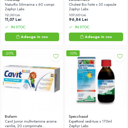
NaturRo Silimarina x 60 compr.
Cholest Bio forte x 30 capsule
Zephyr Labs
Zephyr Labs
12,30 Lei
107,60 Lei
11,07 Lei
96,84 Lei
IN STOC
IN STOC
Adauga in cos
Adauga in cos
-20%
-10%
Biofarm
Specchiasol
Cavit Junior multivitamine aroma
Expettoral sedi-tuss x 170ml
vanilie, 20 comprimate
Zephyr Labs