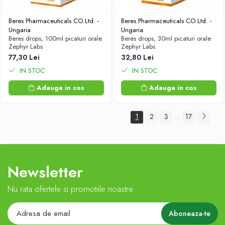
Beres Pharmaceuticals CO.Ltd. -
Beres Pharmaceuticals CO.Ltd. -
Ungaria
Ungaria
Beres drops, 100ml picaturi orale
Beres drops, 30ml picaturi orale
Zephyr Labs
Zephyr Labs
77,30 Lei
32,80 Lei
IN STOC
IN STOC
Adauga in cos
Adauga in cos
1
2
3
17
...
Newsletter
Nu rata ofertele si promotiile noastre