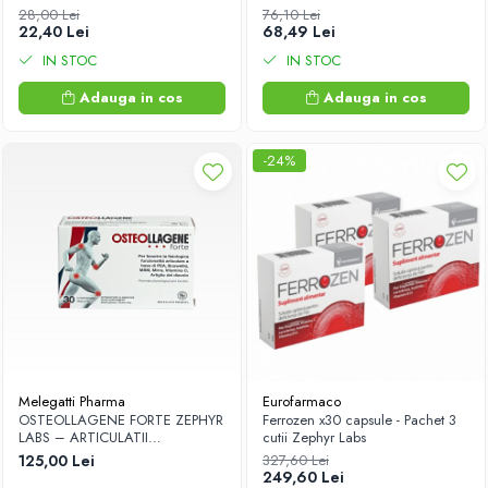
masticabile Zephyr Labs
28,00 Lei
76,10 Lei
22,40 Lei
68,49 Lei
IN STOC
IN STOC
Adauga in cos
Adauga in cos
-24%
Melegatti Pharma
Eurofarmaco
OSTEOLLAGENE FORTE ZEPHYR
Ferrozen x30 capsule - Pachet 3
LABS – ARTICULATII
cutii Zephyr Labs
SANATOASE SI MOBILITATE
125,00 Lei
327,60 Lei
249,60 Lei