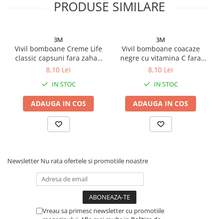
PRODUSE SIMILARE
3M
3M
Vivil bomboane Creme Life
Vivil bomboane coacaze
classic capsuni fara zahar,
negre cu vitamina C fara
60g Zephyr Labs
zahar, 60g Zephyr Labs
8,10 Lei
8,10 Lei
IN STOC
IN STOC
ADAUGA IN COS
ADAUGA IN COS
Newsletter
Nu rata ofertele si promotiile noastre
Vreau sa primesc newsletter cu promotiile