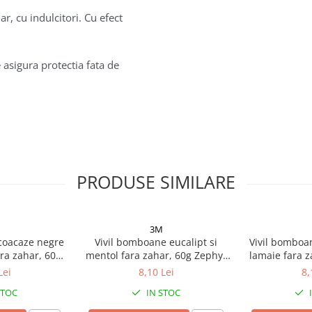
r, cu indulcitori. Cu efect
asigura protectia fata de
PRODUSE SIMILARE
3M
coacaze negre
Vivil bomboane eucalipt si
Vivil bomboa
ara zahar, 60g
mentol fara zahar, 60g Zephyr
lamaie fara z
 Labs
Labs
Lei
8,10 Lei
8,
STOC
IN STOC