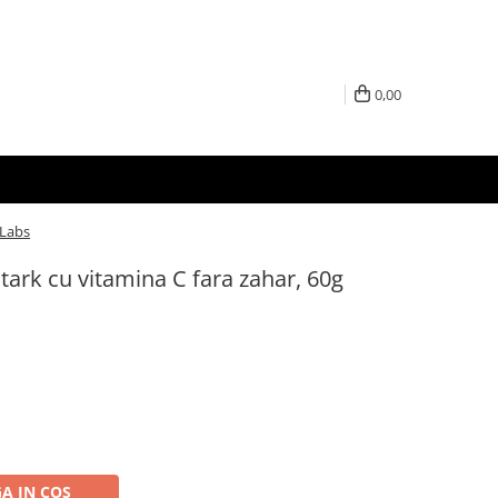
0,00
 Labs
tark cu vitamina C fara zahar, 60g
A IN COS