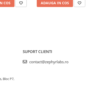
N COS
ADAUGA IN COS
ADAUG
SUPORT CLIENTI
contact@zephyrlabs.ro
s, Bloc P7,