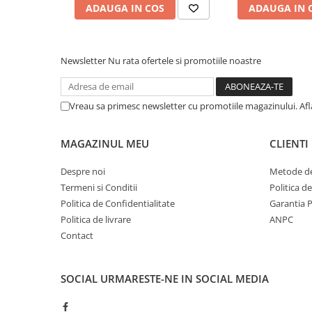
Afectiuni respiratorii
ADAUGA IN COS
ADAUGA IN 
Afectiuni digestive
Afectiuni osteo-articulare
Afectiuni oftalmologice
Newsletter
Nu rata ofertele si promotiile noastre
Afectiuni cardio-vasculare
Afectiuni urogenitale
Vreau sa primesc newsletter cu promotiile magazinului. Af
Sanatatea mintii
Diabet
MAGAZINUL MEU
CLIENTI
Suplimente pentru imunitate
Despre noi
Metode de
Dieta
Termeni si Conditii
Politica d
Antioxidanti
Politica de Confidentialitate
Garantia 
Altele-Suplimente alimentare
Politica de livrare
ANPC
Contact
Promo Ianuarie-Septembrie
SOCIAL
URMARESTE-NE IN SOCIAL MEDIA