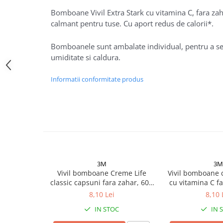
Altele-Produse pentru ingrijire si
Bomboane Vivil Extra Stark cu vitamina C, fara zaha
frumusete
calmant pentru tuse. Cu aport redus de calorii*.
Produse tehnico-medicale
Bomboanele sunt ambalate individual, pentru a se 
Aparatura medicala
umiditate si caldura.
Plasturi
Informatii conformitate produs
Altele-Produse tehnico-medicale
Sanatatea cuplului
Tonice sexuale
Fertilitate
Teste de sarcina si ovulatie
Altele-Sanatatea cuplului
3M
3M
Suplimente alimentare
Vivil bomboane Creme Life
Vivil bomboane 
classic capsuni fara zahar, 60g
cu vitamina C f
Vitamine si minerale
Zephyr Labs
Zephyr
8,10 Lei
8,10 
Afectiuni
IN STOC
IN 
Afectiuni dermatologice