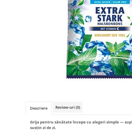
Produse antiparazitare
Sarcina si alaptare
Accesorii
Altele-Mama si copil
Produse pentru ingrijire si
frumusete
Ingrijire ten
Ingrijire maini si picioare
Ingrijire par
Igiena orala
Scutece adulti
Igiena intima
Review-uri
(0)
Descriere
Ingrijire corp
Produse anti-insecte
Grija pentru sănătate începe cu alegeri simple — sup
susțin zi de zi.
Protectie solara