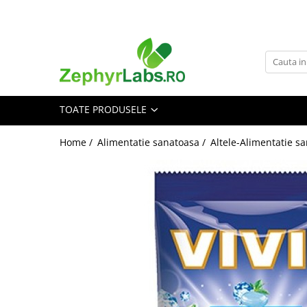
Toate Produsele
Alimentatie sanatoasa
Alimente
TOATE PRODUSELE
Dieta
Imunitate
Home /
Alimentatie sanatoasa /
Altele-Alimentatie s
Ceaiuri
Altele-Alimentatie sanatoasa
Mama si copil
Ingrijire și cosmetice
Scutece si servetele
Cosmetice copii
Protectie anti-insecte
Hrana pentru bebelusi
Suplimente alimentare copii