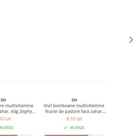
3M
3M
ne multivitamine
Vivil bomboane multivitamine
Vivil bo
ahar, 60g Zephyr
fructe de padure fara zahar,
classic l
Labs
60g Zephyr Labs
zahar,
10 Lei
8,10 Lei
IN STOC
IN STOC