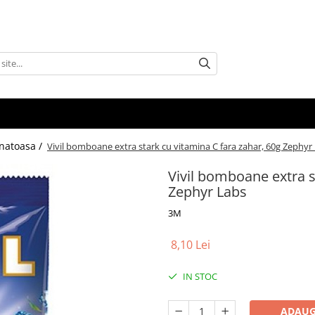
anatoasa /
Vivil bomboane extra stark cu vitamina C fara zahar, 60g Zephyr
Vivil bomboane extra s
Zephyr Labs
3M
8,10 Lei
IN STOC
ADAUG