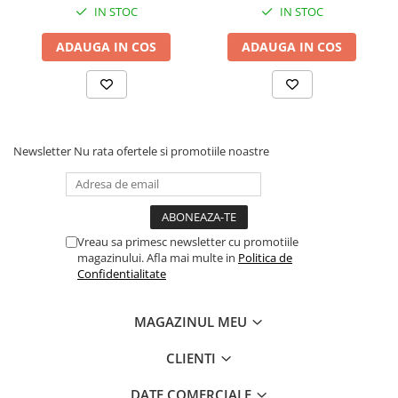
IN STOC
IN STOC
Melatonină 1 mg
ADAUGA IN COS
ADAUGA IN COS
Mod de administrare: 
se administrează 1 mL seara, cu 
30–60 minute înainte de culcare, direct sau diluat într-o 
cantitate mică de lichid. Se poate utiliza pe termen lung, 
fără efecte de dependență.
Newsletter
Nu rata ofertele si promotiile noastre
Vreau sa primesc newsletter cu promotiile
magazinului. Afla mai multe in
Politica de
Confidentialitate
MAGAZINUL MEU
CLIENTI
DATE COMERCIALE