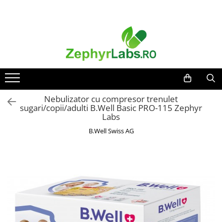
Toate Produsele
Alimentatie sanatoasa
Alimente
Dieta
Imunitate
Nebulizator cu compresor trenulet
sugari/copii/adulti B.Well Basic PRO-115 Zephyr
Ceaiuri
Labs
Altele-Alimentatie sanatoasa
B.Well Swiss AG
Mama si copil
Ingrijire și cosmetice
Scutece si servetele
Cosmetice copii
Protectie anti-insecte
Hrana pentru bebelusi
Suplimente alimentare copii