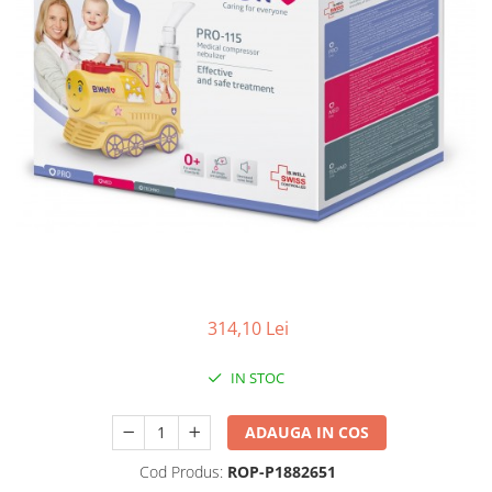
Produse antiparazitare
Sarcina si alaptare
Accesorii
Altele-Mama si copil
Produse pentru ingrijire si
frumusete
Ingrijire ten
Ingrijire maini si picioare
Ingrijire par
Igiena orala
314,10 Lei
Scutece adulti
IN STOC
Igiena intima
Ingrijire corp
ADAUGA IN COS
Produse anti-insecte
Cod Produs:
ROP-P1882651
Protectie solara