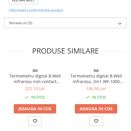
VEZI MAI MULT
nebulizatorului in cazul racelilor nazale.
Afectiuni respiratorii
Copiilor le place B.Well PRO-115: nebulizatorul in forma
Afectiuni digestive
Informatii conformitate produs
de jucarie transforma tratamentul intr-un joc!
Afectiuni osteo-articulare
Review-uri
(0)
Afectiuni oftalmologice
Afectiuni cardio-vasculare
Afectiuni urogenitale
Sanatatea mintii
PRODUSE SIMILARE
Diabet
Suplimente pentru imunitate
3M
3M
Dieta
Termometru digital B.Well
Termometru digital B.Well
infrarosu non-contact
infrarosu, 2in1 WF-1000
Antioxidanti
mutifunctional MED-3000
Zephyr Labs
222,10 Lei
146,50 Lei
Altele-Suplimente alimentare
Zephyr Labs
IN STOC
IN STOC
Promo Ianuarie-Septembrie
ADAUGA IN COS
ADAUGA IN COS