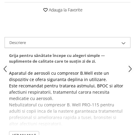
Altele-Produse pentru ingrijire si
Adauga la Favorite
frumusete
Produse tehnico-medicale
Aparatura medicala
Plasturi
Descriere
Altele-Produse tehnico-medicale
Grija pentru sănătate începe cu alegeri simple —
Sanatatea cuplului
suplimente de calitate care te susțin zi de zi.
Tonice sexuale
Aparatul de aerosoli cu compresor B.Well este un
Fertilitate
dispozitiv ce ofera siguranta deplina in utilizare.
Teste de sarcina si ovulatie
Este recomandat pentru tratarea astmului, BPOC si altor
afectiuni respiratorii, tratamentul carora necesita
Altele-Sanatatea cuplului
medicatie cu aerosoli.
Suplimente alimentare
Nebulizatorul cu compresor B. Well PRO-115 pentru
adulti si copii inca de la nastere garanteaza tratamentul
Vitamine si minerale
profesional si ameliorarea rapida a tusei, bronsitei si
Afectiuni
altor afectiuni respiratorii.
Afectiuni dermatologice
Tubul nazal pentru inhalare nazala permite folosirea