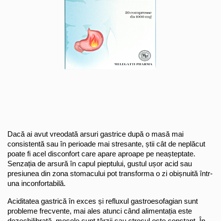
Antioxidanti
Altele-Suplimente alimentare
Dacă ai avut vreodată arsuri gastrice după o masă mai 
consistentă sau în perioade mai stresante, știi cât de neplăcut 
poate fi acel disconfort care apare aproape pe neașteptate. 
Senzația de arsură în capul pieptului, gustul ușor acid sau 
presiunea din zona stomacului pot transforma o zi obișnuită într-
una inconfortabilă.
Aciditatea gastrică în exces și refluxul gastroesofagian sunt 
probleme frecvente, mai ales atunci când alimentația este 