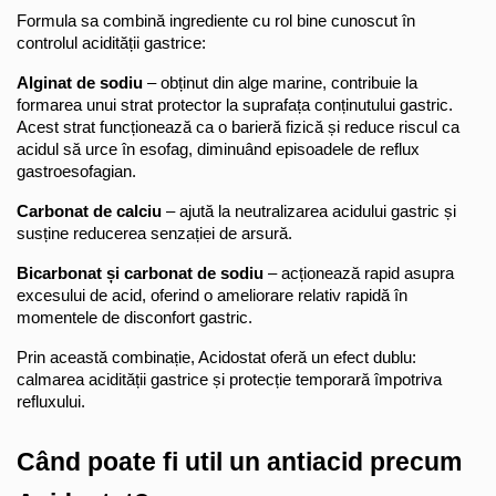
Formula sa combină ingrediente cu rol bine cunoscut în 
controlul acidității gastrice:
Alginat de sodiu
 – obținut din alge marine, contribuie la 
formarea unui strat protector la suprafața conținutului gastric. 
Acest strat funcționează ca o barieră fizică și reduce riscul ca 
acidul să urce în esofag, diminuând episoadele de reflux 
gastroesofagian.
Carbonat de calciu
 – ajută la neutralizarea acidului gastric și 
susține reducerea senzației de arsură.
Bicarbonat și carbonat de sodiu
 – acționează rapid asupra 
excesului de acid, oferind o ameliorare relativ rapidă în 
momentele de disconfort gastric.
Prin această combinație, Acidostat oferă un efect dublu: 
calmarea acidității gastrice și protecție temporară împotriva 
refluxului.
Când poate fi util un antiacid precum 