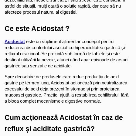
dezechilibrată, mesele sunt târzii sau stresul este constant. În 
astfel de situații, mulți caută o soluție rapidă, dar care să nu 
afecteze procesul natural al digestiei.
Ce este Acidostat ?
Acidostat
 este un supliment alimentar conceput pentru 
reducerea disconfortului asociat cu hiperaciditatea gastrică și 
refluxul ocazional. Se prezintă sub formă de tablete și este 
destinat utilizării la nevoie, atunci când apar episoade de arsuri 
gastrice sau senzație de aciditate.
Spre deosebire de produsele care reduc producția de acid 
gastric pe termen lung, Acidostat acționează prin neutralizarea 
excesului de acid deja prezent în stomac și prin protejarea 
mucoasei gastrice. Practic, ajută la restabilirea echilibrului, fără 
a bloca complet mecanismele digestive normale.
Cum acționează Acidostat în caz de 
reflux și aciditate gastrică?