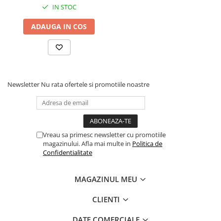
IN STOC
Melatonină 1 mg
ADAUGA IN COS
Mod de administrare: 
se administrează 1 mL seara, cu 
30–60 minute înainte de culcare, direct sau diluat într-o 
cantitate mică de lichid. Se poate utiliza pe termen lung, 
fără efecte de dependență.
Newsletter
Nu rata ofertele si promotiile noastre
Vreau sa primesc newsletter cu promotiile
magazinului. Afla mai multe in
Politica de
Confidentialitate
MAGAZINUL MEU
CLIENTI
DATE COMERCIALE