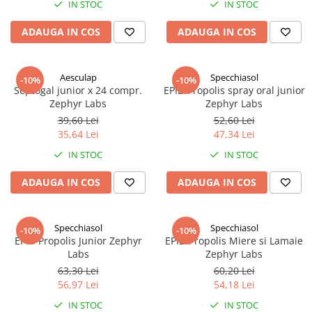
IN STOC
IN STOC
Antioxidanti
Altele-Suplimente alimentare
ADAUGA IN COS
ADAUGA IN COS
Aesculap
Specchiasol
-10%
-10%
Septogal junior x 24 compr.
EPID Propolis spray oral junior
Zephyr Labs
Zephyr Labs
39,60 Lei
52,60 Lei
35,64 Lei
47,34 Lei
IN STOC
IN STOC
ADAUGA IN COS
ADAUGA IN COS
Specchiasol
Specchiasol
-10%
-10%
EPID Propolis Junior Zephyr
EPID Propolis Miere si Lamaie
Labs
Zephyr Labs
63,30 Lei
60,20 Lei
56,97 Lei
54,18 Lei
IN STOC
IN STOC