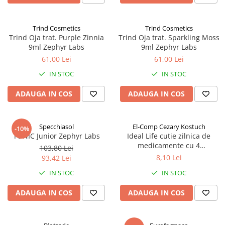
Trind Cosmetics
Trind Cosmetics
Trind Oja trat. Purple Zinnia
Trind Oja trat. Sparkling Moss
9ml Zephyr Labs
9ml Zephyr Labs
61,00 Lei
61,00 Lei
IN STOC
IN STOC
ADAUGA IN COS
ADAUGA IN COS
Specchiasol
El-Comp Cezary Kostuch
-10%
TONIC Junior Zephyr Labs
Ideal Life cutie zilnica de
medicamente cu 4
103,80 Lei
compartimente, alfabet
8,10 Lei
93,42 Lei
braille Zephyr Labs
IN STOC
IN STOC
ADAUGA IN COS
ADAUGA IN COS