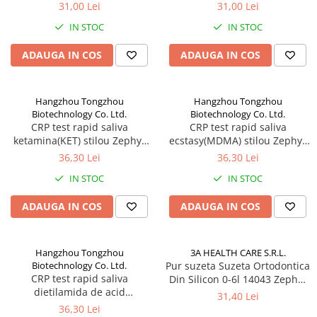
Labs
Labs
31,00 Lei
31,00 Lei
IN STOC
IN STOC
ADAUGA IN COS
ADAUGA IN COS
Hangzhou Tongzhou
Hangzhou Tongzhou
Biotechnology Co. Ltd.
Biotechnology Co. Ltd.
CRP test rapid saliva
CRP test rapid saliva
ketamina(KET) stilou Zephyr
ecstasy(MDMA) stilou Zephyr
Labs
Labs
36,30 Lei
36,30 Lei
IN STOC
IN STOC
ADAUGA IN COS
ADAUGA IN COS
Hangzhou Tongzhou
3A HEALTH CARE S.R.L.
Biotechnology Co. Ltd.
Pur suzeta Suzeta Ortodontica
CRP test rapid saliva
Din Silicon 0-6l 14043 Zephyr
dietilamida de acid
Labs
31,40 Lei
lisergic(LSD) stilou Zephyr
36,30 Lei