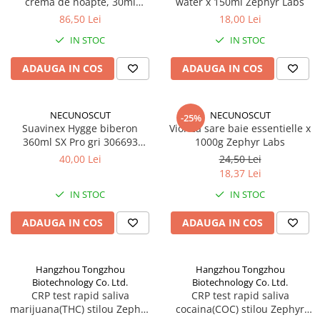
crema de noapte, 30ml
water x 150ml Zephyr Labs
Zephyr Labs
86,50 Lei
18,00 Lei
IN STOC
IN STOC
ADAUGA IN COS
ADAUGA IN COS
NECUNOSCUT
NECUNOSCUT
-25%
Suavinex Hygge biberon
Viorica sare baie essentielle x
360ml SX Pro gri 306693
1000g Zephyr Labs
Zephyr Labs
40,00 Lei
24,50 Lei
18,37 Lei
IN STOC
IN STOC
ADAUGA IN COS
ADAUGA IN COS
Hangzhou Tongzhou
Hangzhou Tongzhou
Biotechnology Co. Ltd.
Biotechnology Co. Ltd.
CRP test rapid saliva
CRP test rapid saliva
marijuana(THC) stilou Zephyr
cocaina(COC) stilou Zephyr