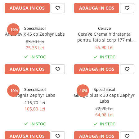
Antioxidanti
ADAUGA IN COS
ADAUGA IN COS
Altele-Suplimente alimentare
Specchiasol
Cerave
-10%
Ansiolev x 45 cp Zephyr Labs
CeraVe Crema hidratanta
pentru fata si corp 177 ml
83,70 Lei
Zephyr Labs
55,90 Lei
75,33 Lei
IN STOC
IN STOC
ADAUGA IN COS
ADAUGA IN COS
Specchiasol
Specchiasol
-10%
-10%
Cognis Zephyr Labs
Ginkgo plus x 30 caps Zephyr
Labs
116,70 Lei
72,20 Lei
105,03 Lei
64,98 Lei
IN STOC
IN STOC
ADAUGA IN COS
ADAUGA IN COS