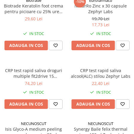
Biotrade
Eurofarmaco
-10%
Biotrade Keratolin foot crema
NaturRo Zinc x 30 capsule
pentru picioare cu 25% uree,
Zephyr Labs
50ml Zephyr Labs
29,60 Lei
19,70 Lei
17,73 Lei
IN STOC
IN STOC
ADAUGA IN COS
ADAUGA IN COS
CRP test rapid saliva droguri
CRP test rapid saliva
multiple fit2drive 15
alcool(ALC) stilou Zephyr Labs
substante Zephyr Labs
74,20 Lei
22,40 Lei
IN STOC
IN STOC
ADAUGA IN COS
ADAUGA IN COS
NECUNOSCUT
NECUNOSCUT
Isis Glyco-A medium peeling
Synergy Baile felix thermal