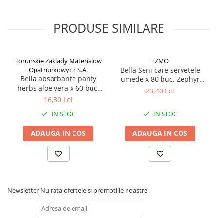
PRODUSE SIMILARE
Torunskie Zaklady Materialow
TZMO
Opatrunkowych S.A.
Bella Seni care servetele
Bella absorbante panty
umede x 80 buc. Zephyr
herbs aloe vera x 60 buc.
Labs
23,40 Lei
Zephyr Labs
16,30 Lei
IN STOC
IN STOC
ADAUGA IN COS
ADAUGA IN COS
Newsletter
Nu rata ofertele si promotiile noastre