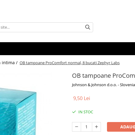
a intima /
OB tampoane ProComfort normal, 8 bucati Zephyr Labs
OB tampoane ProComfo
Johnson & Johnson d.o.o. - Slovenia
9,50 Lei
IN STOC
ADAUG