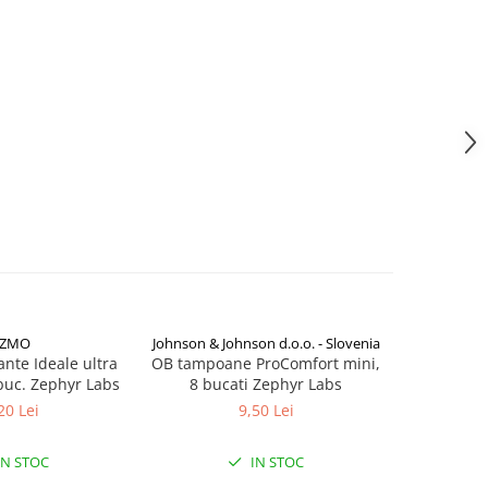
TZMO
Johnson & Johnson d.o.o. - Slovenia
Johnson & Jo
nte Ideale ultra
OB tampoane ProComfort mini,
OB tamp
buc. Zephyr Labs
8 bucati Zephyr Labs
super, 16
20 Lei
9,50 Lei
IN STOC
IN STOC