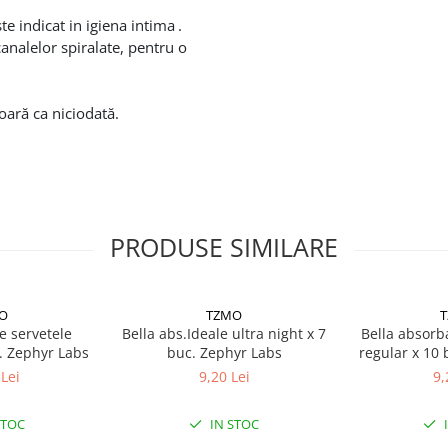
te indicat in igiena intima
.
alelor spiralate, pentru o
ară ca niciodată.
PRODUSE SIMILARE
O
TZMO
e servetele
Bella abs.Ideale ultra night x 7
Bella absorba
. Zephyr Labs
buc. Zephyr Labs
regular x 10 
Lei
9,20 Lei
9,
STOC
IN STOC