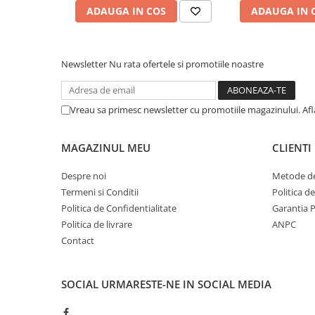
Afectiuni respiratorii
ADAUGA IN COS
ADAUGA IN 
Afectiuni digestive
Afectiuni osteo-articulare
Afectiuni oftalmologice
Newsletter
Nu rata ofertele si promotiile noastre
Afectiuni cardio-vasculare
Afectiuni urogenitale
Vreau sa primesc newsletter cu promotiile magazinului. Af
Sanatatea mintii
Diabet
MAGAZINUL MEU
CLIENTI
Suplimente pentru imunitate
Dieta
Despre noi
Metode de
Termeni si Conditii
Politica d
Antioxidanti
Politica de Confidentialitate
Garantia 
Altele-Suplimente alimentare
Politica de livrare
ANPC
Promo Ianuarie-Septembrie
Contact
SOCIAL
URMARESTE-NE IN SOCIAL MEDIA