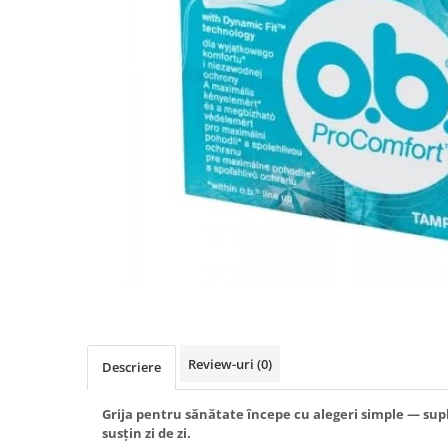
Produse antiparazitare
Sarcina si alaptare
Accesorii
Altele-Mama si copil
Produse pentru ingrijire si
frumusete
Ingrijire ten
Ingrijire maini si picioare
Ingrijire par
Igiena orala
Scutece adulti
Igiena intima
Review-uri
(0)
Descriere
Ingrijire corp
Produse anti-insecte
Grija pentru sănătate începe cu alegeri simple — sup
susțin zi de zi.
Protectie solara