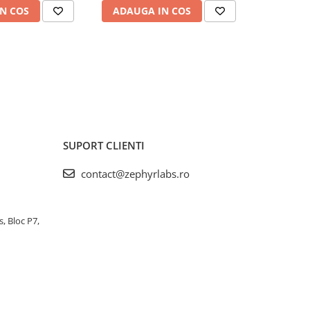
N COS
ADAUGA IN COS
ADAUG
SUPORT CLIENTI
contact@zephyrlabs.ro
s, Bloc P7,