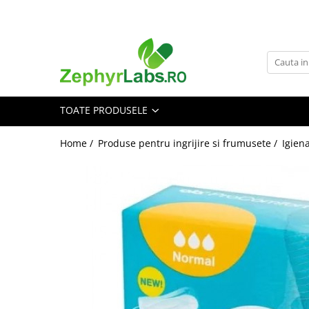
Toate Produsele
Alimentatie sanatoasa
Alimente
TOATE PRODUSELE
Dieta
Imunitate
Home /
Produse pentru ingrijire si frumusete /
Igien
Ceaiuri
Altele-Alimentatie sanatoasa
Mama si copil
Ingrijire și cosmetice
Scutece si servetele
Cosmetice copii
Protectie anti-insecte
Hrana pentru bebelusi
Suplimente alimentare copii