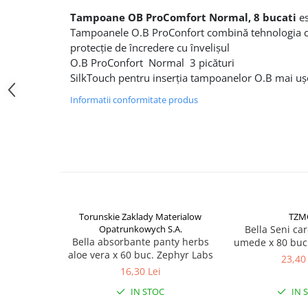
Altele-Produse pentru ingrijire si
Tampoane OB ProComfort Normal, 8 bucati
es
frumusete
Tampoanele O.B ProConfort combină tehnologia can
protecție de încredere cu învelișul
Produse tehnico-medicale
O.B ProConfort Normal 3 picături
Aparatura medicala
SilkTouch pentru inserția tampoanelor O.B mai ușo
Plasturi
Informatii conformitate produs
Altele-Produse tehnico-medicale
Sanatatea cuplului
Tonice sexuale
Fertilitate
Teste de sarcina si ovulatie
Altele-Sanatatea cuplului
Torunskie Zaklady Materialow
TZM
Opatrunkowych S.A.
Bella Seni car
Suplimente alimentare
Bella absorbante panty herbs
umede x 80 buc
Vitamine si minerale
aloe vera x 60 buc. Zephyr Labs
23,40 
16,30 Lei
Afectiuni
IN STOC
IN 
Afectiuni dermatologice