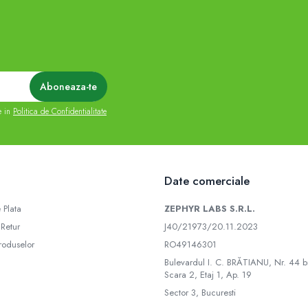
e in
Politica de Confidentialitate
Date comerciale
 Plata
ZEPHYR LABS S.R.L.
 Retur
J40/21973/20.11.2023
roduselor
RO49146301
Bulevardul I. C. BRĂTIANU, Nr. 44 bi
Scara 2, Etaj 1, Ap. 19
Sector 3, Bucuresti