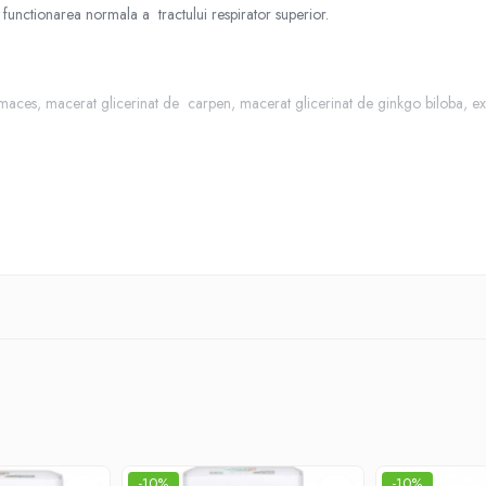
n functionarea normala a tractului respirator superior.
maces, macerat glicerinat de carpen, macerat glicerinat de ginkgo biloba, ext
pe zi, la o ora distanta dupa mese.
-10%
-10%