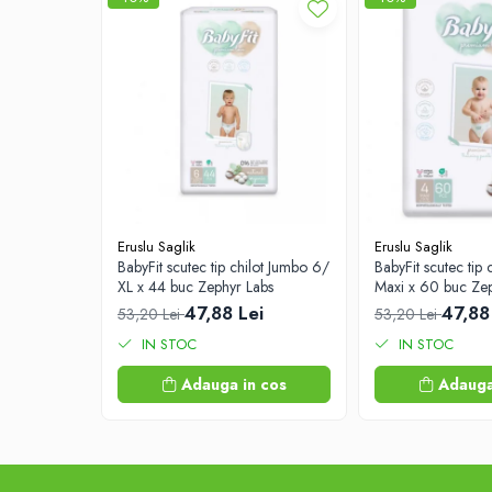
Afectiuni digestive
Afectiuni osteo-articulare
Afectiuni oftalmologice
Afectiuni cardio-vasculare
Afectiuni urogenitale
Sanatatea mintii
Diabet
Suplimente pentru imunitate
Eruslu Saglik
Eruslu Saglik
Dieta
BabyFit scutec tip chilot Jumbo 6/
BabyFit scutec tip
Antioxidanti
XL x 44 buc Zephyr Labs
Maxi x 60 buc Zep
47,88 Lei
47,88
53,20 Lei
53,20 Lei
Altele-Suplimente alimentare
IN STOC
IN STOC
Promo Ianuarie-Septembrie
Adauga in cos
Adauga