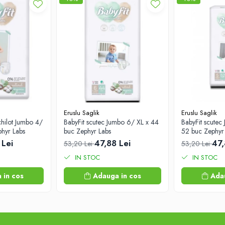
Eruslu Saglik
Eruslu Saglik
 chilot Jumbo 4/
BabyFit scutec Jumbo 6/ XL x 44
BabyFit scutec
hyr Labs
buc Zephyr Labs
52 buc Zephyr
 Lei
47,88 Lei
47,
53,20 Lei
53,20 Lei
IN STOC
IN STOC
 in cos
Adauga in cos
Ada