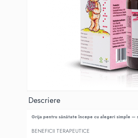
Produse antiparazitare
Sarcina si alaptare
Accesorii
Altele-Mama si copil
Produse pentru ingrijire si frumusete
Ingrijire ten
Ingrijire maini si picioare
Ingrijire par
Igiena orala
Scutece adulti
Descriere
Igiena intima
Ingrijire corp
Grija pentru sănătate începe cu alegeri simple — su
Produse anti-insecte
Protectie solara
BENEFICII TERAPEUTICE