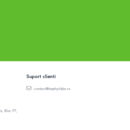
Suport clienti
contact@zephyrlabs.ro
s, Bloc P7,