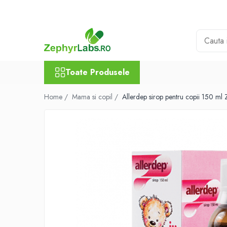
Toate Produsele
Alimentatie sanatoasa
Alimente
Toate Produsele
Dieta
Imunitate
Home /
Mama si copil /
Allerdep sirop pentru copii 150 ml 
Ceaiuri
Altele-Alimentatie sanatoasa
Mama si copil
Ingrijire și cosmetice
Scutece si servetele
Cosmetice copii
Protectie anti-insecte
Hrana pentru bebelusi
Suplimente alimentare copii