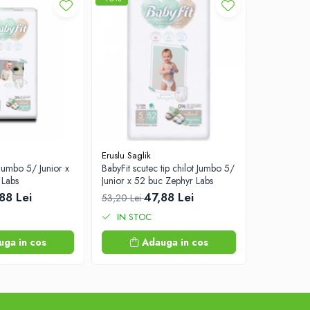
Eruslu Saglik
Eruslu Sagli
 Jumbo 5/ Junior x
BabyFit scutec tip chilot Jumbo 5/
BabyFit ser
 Labs
Junior x 52 buc Zephyr Labs
120 buc. Z
88 Lei
47,88 Lei
9
53,20 Lei
10,10 Lei
IN STOC
IN STO
uga in cos
Adauga in cos
A