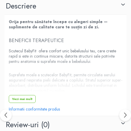
Descriere
Grija pentru sănătate începe cu alegeri simple —
suplimente de calitate care te susțin zi de zi.
BENEFICII TERAPEUTICE
Scutecul BabyFit ofera confort unic bebelusului tau, care creste
rapid si este in continua miscare, datorita structurii sale potrivite
pentru anatomia si suprafata moale a bebelusului.
Suprafata moale a scutecelor BabyFit, permite circulatia aerului
asigurand respiratia pielii delicate a copilului. Stratul superior super-
absorbant, distribuie uniform lichidul. Lichidul este transformat in
gel prevenind contactul cu pielea.
Vezi mai mult
Forma anatomica a scutecelor Baby Fit este perfecta pentru copii,
Informatii conformitate produs
indiferent cat de activi sunt ei. Urechiusele de fixare elastice ajuta la
fixarea mai usoara a scutecului, iar marginile interioare previn
scurgerile nedorite.
Review-uri
(0)