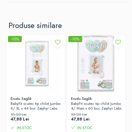
.
Fibre absorbante naturale.
Suprafata interioara nu contine Parabeni, Lotiuni, Parfum sau
Produse similare
Coloranti.
Calitate buna la un pret avantajos
-10%
-10%
MOD DE ADMINISTRARE
pentru copii de 15-25 kg
Eruslu Saglik
Eruslu Saglik
BabyFit scutec tip chilot Jumbo
BabyFit scutec tip chilot Jumbo
6/ XL x 44 buc Zephyr Labs
4/ Maxi x 60 buc Zephyr Labs
53,20 Lei
53,20 Lei
47,88 Lei
47,88 Lei
IN STOC
IN STOC