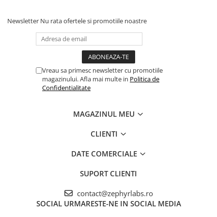
utilizat pentru nounăscuți, cu excepția prematurilor.
A nu se aplica pe pielea lezată sau pe pielea care prezintă exudat.
Newsletter
Nu rata ofertele si promotiile noastre
Cereți sfatul medicului în cazul în care uscăciunea persistă.
Vreau sa primesc newsletter cu promotiile
magazinului. Afla mai multe in
Politica de
Confidentialitate
MAGAZINUL MEU
CLIENTI
DATE COMERCIALE
SUPORT CLIENTI
contact@zephyrlabs.ro
SOCIAL
URMARESTE-NE IN SOCIAL MEDIA