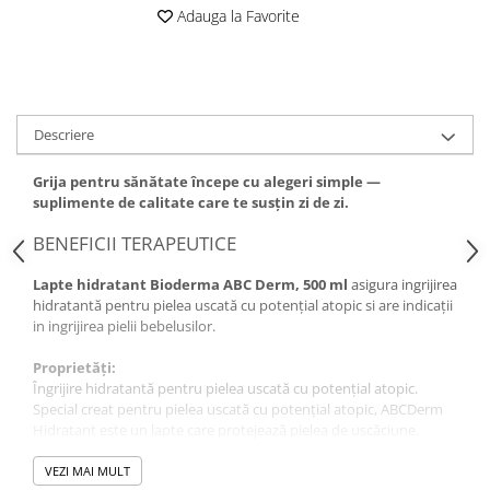
Adauga la Favorite
Descriere
Grija pentru sănătate începe cu alegeri simple —
suplimente de calitate care te susțin zi de zi.
BENEFICII TERAPEUTICE
Lapte hidratant Bioderma ABC Derm, 500 ml
asigura ingrijirea
hidratantă pentru pielea uscată cu potențial atopic
si are indicații
in ingrijirea pielii bebelusilor.
Proprietăți:
Îngrijire hidratantă pentru pielea uscată cu potențial atopic.
Special creat pentru pielea uscată cu potențial atopic, ABCDerm
Hidratant este un lapte care protejează pielea de uscăciune.
Complexul Lipigenium™ creează o barieră naturală protectoare și
hrănește în mod durabil pielea.
VEZI MAI MULT