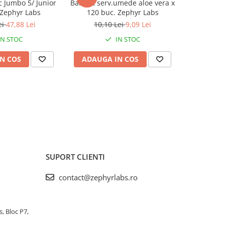
c Jumbo 5/ Junior
BabyFit serv.umede aloe vera x
Easycare b
 Zephyr Labs
120 buc. Zephyr Labs
pentru bebe
(EASY00
ei
47,88 Lei
10,10 Lei
9,09 Lei
IN STOC
IN STOC
N COS
ADAUGA IN COS
ADAUG
SUPORT CLIENTI
contact@zephyrlabs.ro
s, Bloc P7,