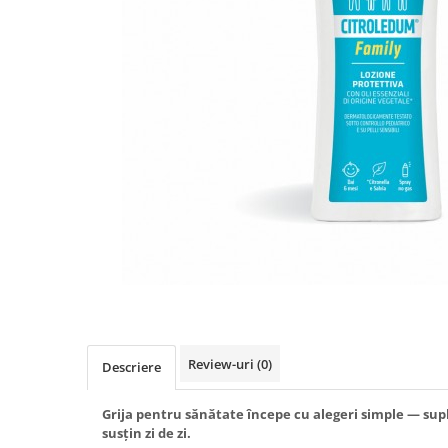
Produse antiparazitare
Sarcina si alaptare
Accesorii
Altele-Mama si copil
Produse pentru ingrijire si
frumusete
Ingrijire ten
Ingrijire maini si picioare
Ingrijire par
Igiena orala
Scutece adulti
Igiena intima
Review-uri
(0)
Descriere
Ingrijire corp
Produse anti-insecte
Grija pentru sănătate începe cu alegeri simple — sup
susțin zi de zi.
Protectie solara