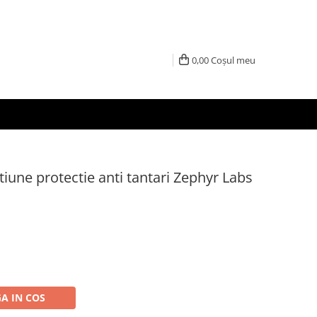
0,00
Coșul meu
iune protectie anti tantari Zephyr Labs
A IN COS