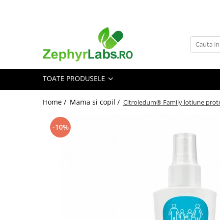
Toate Produsele
Alimentatie sanatoasa
Alimente
TOATE PRODUSELE
Dieta
Imunitate
Home /
Mama si copil /
Citroledum® Family lotiune prote
Ceaiuri
Altele-Alimentatie sanatoasa
-10%
Mama si copil
Ingrijire și cosmetice
Scutece si servetele
Cosmetice copii
Protectie anti-insecte
Hrana pentru bebelusi
Suplimente alimentare copii