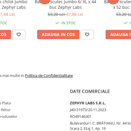
p chilot Jumbo
BabyFit scutec Jumbo 6/ XL x 44
BabyFit scute
c Zephyr Labs
buc Zephyr Labs
x 52 buc
7,88 Lei
53,20 Lei
47,88 Lei
53,20 L
STOC
IN STOC
COS
ADAUGA IN COS
ADAUGA I
ntru o protecție de lungă durată,
la mai multe in
Politica de Confidentialitate
ontactul cu ochii, gura și
pielea complet intactă. Întrerupeți
DATE COMERCIALE
ați.
UZ EXTERN
 Plata
ZEPHYR LABS S.R.L.
e Retur
J40/21973/20.11.2023
Produselor
RO49146301
Bulevardul I. C. BRĂTIANU, Nr. 44 bi
Scara 2, Etaj 1, Ap. 19