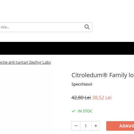
ctie anti tantari Zephyr Labs
Citroledum® Family lot
Specchiasol
42,80 Lei
38,52 Lei
IN STOC
ADAUG