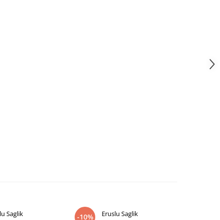
lu Saglik
Eruslu Saglik
Dasco Dist
-10%