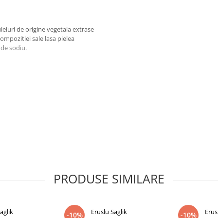
eiuri de origine vegetala extrase
ompozitiei sale lasa pielea
 de sodiu.
vate din plante. Uleiurile
 datorită parfumului delicat pe
lului și a hialuronatului de sodiu
ielii. Testat pe piele sensibilă
ni.
PRODUSE SIMILARE
aglik
Eruslu Saglik
Erus
-10%
-10%