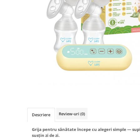
Produse antiparazitare
Sarcina si alaptare
Accesorii
Altele-Mama si copil
Produse pentru ingrijire si
frumusete
Ingrijire ten
Ingrijire maini si picioare
Ingrijire par
Igiena orala
Scutece adulti
Igiena intima
Review-uri
(0)
Descriere
Ingrijire corp
Produse anti-insecte
Grija pentru sănătate începe cu alegeri simple — sup
susțin zi de zi.
Protectie solara