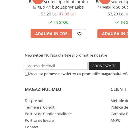
BabyFit scutec tip chilot Jumbo
BabyFit scutec ti
Afectiuni respiratorii
6/ XL x 44 buc Zephyr Labs
4/ Maxi x 60 bu
Afectiuni digestive
53,20 Lei
47,88 Lei
53,20 Lei
4
Afectiuni osteo-articulare
IN STOC
IN 
Afectiuni oftalmologice
Afectiuni cardio-vasculare
ADAUGA IN COS
ADAUGA IN 
Afectiuni urogenitale
Sanatatea mintii
Diabet
Newsletter
Nu rata ofertele si promotiile noastre
Suplimente pentru imunitate
Dieta
Vreau sa primesc newsletter cu promotiile magazinului. Af
Antioxidanti
Altele-Suplimente alimentare
MAGAZINUL MEU
CLIENTI
Promo Ianuarie-Septembrie
Despre noi
Metode de
Termeni si Conditii
Politica d
Politica de Confidentialitate
Garantia 
Politica de livrare
ANPC
Contact