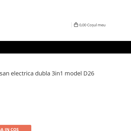
0,00
Coșul meu
an electrica dubla 3in1 model D26
A IN COS