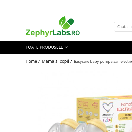
Toate Produsele
Alimentatie sanatoasa
Alimente
TOATE PRODUSELE
Dieta
Imunitate
Home /
Mama si copil /
Easycare baby pompa san electri
Ceaiuri
Altele-Alimentatie sanatoasa
Mama si copil
Ingrijire și cosmetice
Scutece si servetele
Cosmetice copii
Protectie anti-insecte
Hrana pentru bebelusi
Suplimente alimentare copii