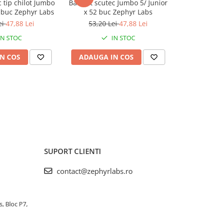
c tip chilot Jumbo
BabyFit scutec Jumbo 5/ Junior
BabyFit se
2 buc Zephyr Labs
x 52 buc Zephyr Labs
120 b
ei
47,88 Lei
53,20 Lei
47,88 Lei
10,
IN STOC
IN STOC
N COS
ADAUGA IN COS
ADAUG
SUPORT CLIENTI
contact@zephyrlabs.ro
s, Bloc P7,