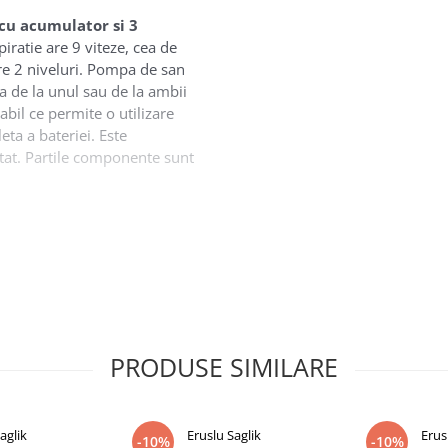
cu acumulator si 3
piratie are 9 viteze, cea de
re 2 niveluri. Pompa de san
ta de la unul sau de la ambii
bil ce permite o utilizare
ta a bateriei. Este
atat. Partile componente sunt
e la san in biberon. O
pul utilizarii pompei ajuta in
ompa de san electrica
oane tactile ce permit o
te sunt testate si certificate
e cat si pentru bebelusi.
ala de 24mm.
PRODUSE SIMILARE
aglik
Eruslu Saglik
Erus
-10%
-10%