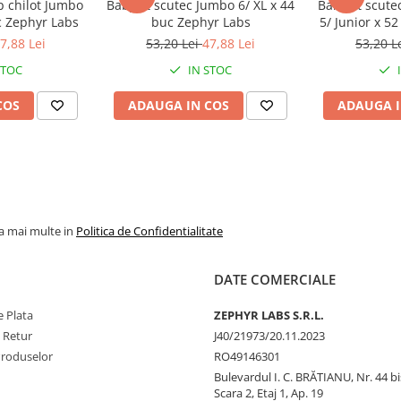
p chilot Jumbo
BabyFit scutec Jumbo 6/ XL x 44
BabyFit scute
c Zephyr Labs
buc Zephyr Labs
5/ Junior x 5
7,88 Lei
53,20 Lei
47,88 Lei
53,20 L
STOC
IN STOC
COS
ADAUGA IN COS
ADAUGA I
la mai multe in
Politica de Confidentialitate
DATE COMERCIALE
 Plata
ZEPHYR LABS S.R.L.
e Retur
J40/21973/20.11.2023
Produselor
RO49146301
Bulevardul I. C. BRĂTIANU, Nr. 44 bi
Scara 2, Etaj 1, Ap. 19