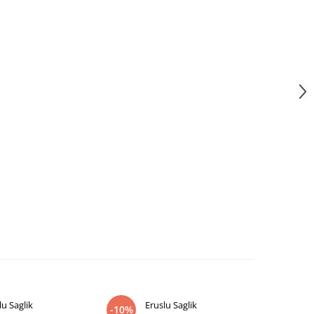
lu Saglik
Eruslu Saglik
E
-10%
-10%