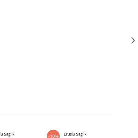
lu Saglik
Eruslu Saglik
E
-10%
-10%