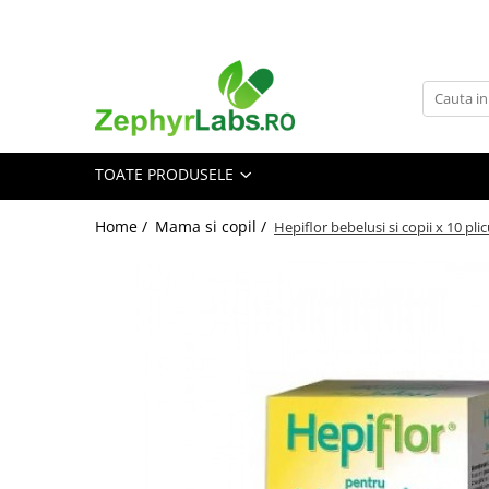
Toate Produsele
Alimentatie sanatoasa
Alimente
TOATE PRODUSELE
Dieta
Imunitate
Home /
Mama si copil /
Hepiflor bebelusi si copii x 10 pli
Ceaiuri
Altele-Alimentatie sanatoasa
Mama si copil
Ingrijire și cosmetice
Scutece si servetele
Cosmetice copii
Protectie anti-insecte
Hrana pentru bebelusi
Suplimente alimentare copii