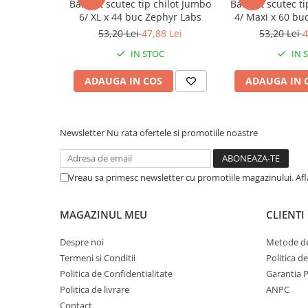
BabyFit scutec tip chilot Jumbo
BabyFit scutec ti
Afectiuni respiratorii
6/ XL x 44 buc Zephyr Labs
4/ Maxi x 60 bu
Afectiuni digestive
53,20 Lei
47,88 Lei
53,20 Lei
4
Afectiuni osteo-articulare
IN STOC
IN 
Afectiuni oftalmologice
Afectiuni cardio-vasculare
ADAUGA IN COS
ADAUGA IN 
Afectiuni urogenitale
Sanatatea mintii
Diabet
Newsletter
Nu rata ofertele si promotiile noastre
Suplimente pentru imunitate
Dieta
Vreau sa primesc newsletter cu promotiile magazinului. Af
Antioxidanti
Altele-Suplimente alimentare
MAGAZINUL MEU
CLIENTI
Promo Ianuarie-Septembrie
Despre noi
Metode de
Termeni si Conditii
Politica d
Politica de Confidentialitate
Garantia 
Politica de livrare
ANPC
Contact