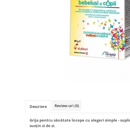
Produse antiparazitare
Sarcina si alaptare
Accesorii
Altele-Mama si copil
Produse pentru ingrijire si
frumusete
Ingrijire ten
Ingrijire maini si picioare
Ingrijire par
Igiena orala
Scutece adulti
Igiena intima
Review-uri
(0)
Descriere
Ingrijire corp
Produse anti-insecte
Grija pentru sănătate începe cu alegeri simple - supl
susțin zi de zi.
Protectie solara