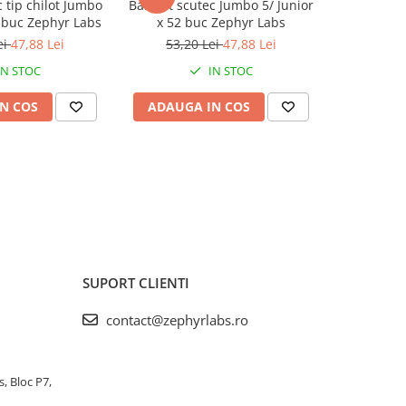
c tip chilot Jumbo
BabyFit scutec Jumbo 5/ Junior
BabyFit se
2 buc Zephyr Labs
x 52 buc Zephyr Labs
120 b
ei
47,88 Lei
53,20 Lei
47,88 Lei
10,
IN STOC
IN STOC
N COS
ADAUGA IN COS
ADAUG
SUPORT CLIENTI
contact@zephyrlabs.ro
s, Bloc P7,