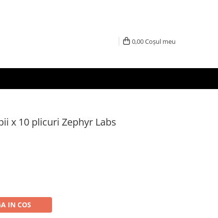
0,00
Coșul meu
pii x 10 plicuri Zephyr Labs
A IN COS