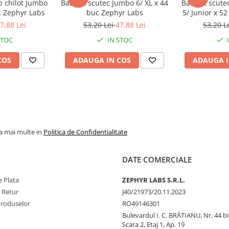
p chilot Jumbo
BabyFit scutec Jumbo 6/ XL x 44
BabyFit scute
c Zephyr Labs
buc Zephyr Labs
5/ Junior x 5
7,88 Lei
53,20 Lei
47,88 Lei
53,20 L
STOC
IN STOC
COS
ADAUGA IN COS
ADAUGA I
la mai multe in
Politica de Confidentialitate
DATE COMERCIALE
 Plata
ZEPHYR LABS S.R.L.
e Retur
J40/21973/20.11.2023
Produselor
RO49146301
Bulevardul I. C. BRĂTIANU, Nr. 44 bi
Scara 2, Etaj 1, Ap. 19