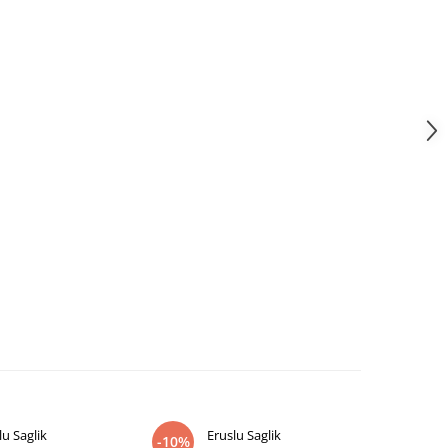
lu Saglik
Eruslu Saglik
Dasco Dist
-10%