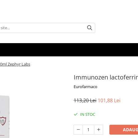
20ml Zephyr Labs
Immunozen lactoferrin
Eurofarmaco
113,20 Lei
101,88 Lei
IN STOC
ADAUG