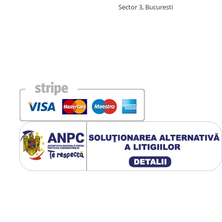
Sector 3, Bucuresti
imatică și prin creșterea sintezei
stimularea fagocitozei, prin
șterea producției de anticorpi;
e proinflamatorii;
er de la nivel central;
bilitate ridicată.
abolismul normal al
ă de ADN, sinteza normală a
ocesul de diviziune celulară,
e gluconat are o absorbtie mai
l, funcționarea normală a
l, funcționarea normală a
l glicogenilor, formarea normală