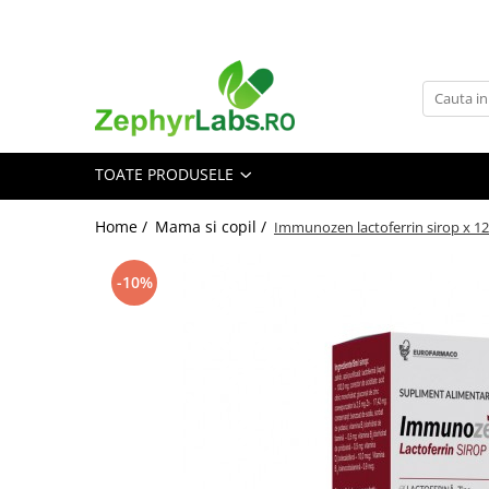
Toate Produsele
Alimentatie sanatoasa
Alimente
TOATE PRODUSELE
Dieta
Imunitate
Home /
Mama si copil /
Immunozen lactoferrin sirop x 1
Ceaiuri
Altele-Alimentatie sanatoasa
-10%
Mama si copil
Ingrijire și cosmetice
Scutece si servetele
Cosmetice copii
Protectie anti-insecte
Hrana pentru bebelusi
Suplimente alimentare copii