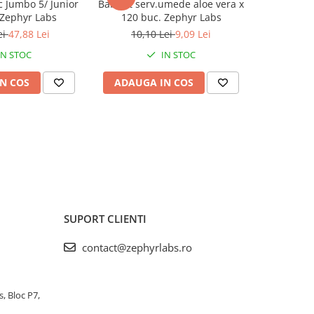
c Jumbo 5/ Junior
BabyFit serv.umede aloe vera x
Easycare b
 Zephyr Labs
120 buc. Zephyr Labs
pentru bebe
(EASY00
ei
47,88 Lei
10,10 Lei
9,09 Lei
IN STOC
IN STOC
N COS
ADAUGA IN COS
ADAUG
SUPORT CLIENTI
contact@zephyrlabs.ro
s, Bloc P7,