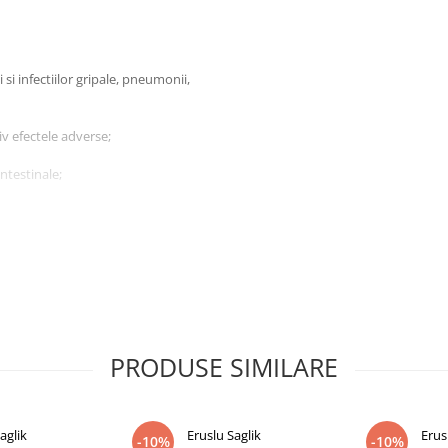
 si infectiilor gripale, pneumonii,
iv efectele adverse;
intestinale;
ectii renale, urinare, genitale,
PRODUSE SIMILARE
ne și minerale, este conceput
nța naturală a organismului și se
i, convalescență oboseală,
aglik
Eruslu Saglik
Erus
-10%
-10%