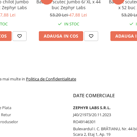
p chilot Jumbo
BabyFit scutec Jumbo 6/ XL x 44
BabyFit scute
tru a sustine mecanismele de
c Zephyr Labs
buc Zephyr Labs
x 52 buc
7,88 Lei
53,20 Lei
47,88 Lei
53,20 L
tru) care prezintă o serie de
STOC
IN STOC
COS
ADAUGA IN COS
ADAUGA I
temului imunitar obținut din
erinei umane (omolog).
la mai multe in
Politica de Confidentialitate
ntru care prezintă o afinitate
DATE COMERCIALE
mentat și se poate cliva
 Plata
ZEPHYR LABS S.R.L.
iale pentru lactoferină:
e Retur
J40/21973/20.11.2023
Produselor
RO49146301
ocarea adeziunii bacteriilor pe
Bulevardul I. C. BRĂTIANU, Nr. 44 bi
Scara 2, Etaj 1, Ap. 19