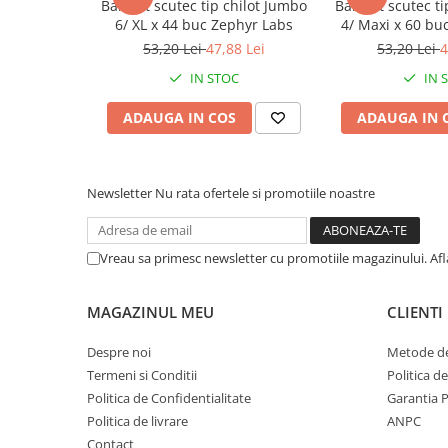
BabyFit scutec tip chilot Jumbo
BabyFit scutec ti
Afectiuni respiratorii
Siropul asociază cele mai eficiente ingrediente active pen
6/ XL x 44 buc Zephyr Labs
4/ Maxi x 60 bu
aparare ale organismului.
Afectiuni digestive
53,20 Lei
47,88 Lei
53,20 Lei
4
Afectiuni osteo-articulare
Lactoferina
este o moleculă naturală (se extrage din colos
IN STOC
IN 
beneficii:
Afectiuni oftalmologice
• Blochează dezvoltarea bacteriilor
Afectiuni cardio-vasculare
ADAUGA IN COS
ADAUGA IN 
• Distruge eficient virusurile
Afectiuni urogenitale
• Are proprietăți antiinflamatorii
• Întărește sistemul imunitar
Sanatatea mintii
Diabet
Newsletter
Nu rata ofertele si promotiile noastre
Lactoferina
este glicoproteina principală cu rol asupra sis
Suplimente pentru imunitate
colostrul bovin.
Dieta
Structura lactoferinei bovine corespunde structurii lactof
Vreau sa primesc newsletter cu promotiile magazinului. Af
Antioxidanti
Are o structură proteică care cuprinde doi atomi de fier pe
Altele-Suplimente alimentare
MAGAZINUL MEU
CLIENTI
importantă. Lactoferina are un rol antimicrobian bine docu
formând lactofericină cu efect antibiotic important.
Promo Ianuarie-Septembrie
Despre noi
Metode de
Cercetările științifice au identificat unele mecanisme esenț
Termeni si Conditii
Politica d
Politica de Confidentialitate
Garantia 
• Mecanism antibacterian prin sechestrarea fierului, prin bl
Politica de livrare
ANPC
mucoase și prin efect direct asupra peretului bacterian;
Contact