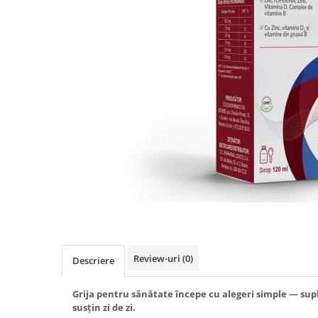
Produse antiparazitare
Sarcina si alaptare
Accesorii
Altele-Mama si copil
Produse pentru ingrijire si
frumusete
Ingrijire ten
Ingrijire maini si picioare
Ingrijire par
Igiena orala
Scutece adulti
Igiena intima
Review-uri
(0)
Descriere
Ingrijire corp
Produse anti-insecte
Grija pentru sănătate începe cu alegeri simple — sup
susțin zi de zi.
Protectie solara