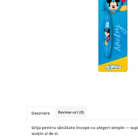
Produse antiparazitare
Sarcina si alaptare
Accesorii
Altele-Mama si copil
Produse pentru ingrijire si
frumusete
Ingrijire ten
Ingrijire maini si picioare
Ingrijire par
Igiena orala
Scutece adulti
Igiena intima
Review-uri
(0)
Descriere
Ingrijire corp
Produse anti-insecte
Grija pentru sănătate începe cu alegeri simple — sup
susțin zi de zi.
Protectie solara