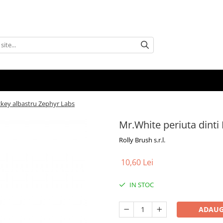
ckey albastru Zephyr Labs
Mr.White periuta dinti
Rolly Brush s.r.l.
10,60 Lei
IN STOC
ADAUG