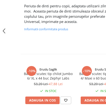
Altele-Produse pentru ingrijire si
Periuta de dinti pentru copii, adaptata utilizarii ziln
frumusete
moi. Aceasta periuta de dinti stimuleaza obiceiul zi
coplului tau, prin imaginile personajelor preferat
Produse tehnico-medicale
Universal, imprimate pe aceasta.
Aparatura medicala
Informatii conformitate produs
Plasturi
Altele-Produse tehnico-medicale
Sanatatea cuplului
Tonice sexuale
Fertilitate
Teste de sarcina si ovulatie
Eruslu Saglik
Eruslu S
-10%
-10%
BabyFit scutec tip chilot Jumbo
BabyFit scutec ti
Altele-Sanatatea cuplului
6/ XL x 44 buc Zephyr Labs
4/ Maxi x 60 bu
Suplimente alimentare
53,20 Lei
47,88 Lei
53,20 Lei
4
Vitamine si minerale
IN STOC
IN 
Afectiuni
ADAUGA IN COS
ADAUGA IN 
Afectiuni dermatologice