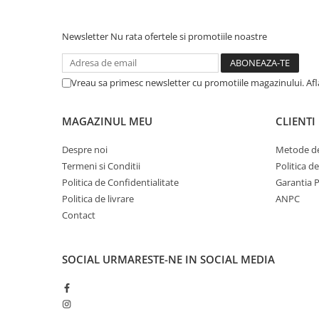
Afectiuni respiratorii
Afectiuni digestive
Newsletter
Nu rata ofertele si promotiile noastre
Afectiuni osteo-articulare
Afectiuni oftalmologice
Afectiuni cardio-vasculare
Vreau sa primesc newsletter cu promotiile magazinului. Af
Afectiuni urogenitale
Sanatatea mintii
MAGAZINUL MEU
CLIENTI
Diabet
Despre noi
Metode de
Suplimente pentru imunitate
Termeni si Conditii
Politica d
Dieta
Politica de Confidentialitate
Garantia 
Antioxidanti
Politica de livrare
ANPC
Contact
Altele-Suplimente alimentare
Promo Ianuarie-Septembrie
SOCIAL
URMARESTE-NE IN SOCIAL MEDIA