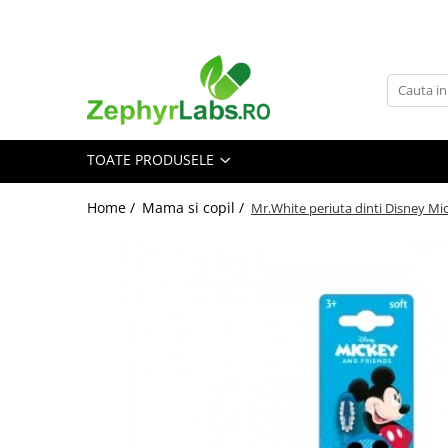
Toate Produsele
Alimentatie sanatoasa
Alimente
TOATE PRODUSELE
Dieta
Imunitate
Home /
Mama si copil /
Mr.White periuta dinti Disney Mi
Ceaiuri
Altele-Alimentatie sanatoasa
Mama si copil
Ingrijire și cosmetice
Scutece si servetele
Cosmetice copii
Protectie anti-insecte
Hrana pentru bebelusi
Suplimente alimentare copii