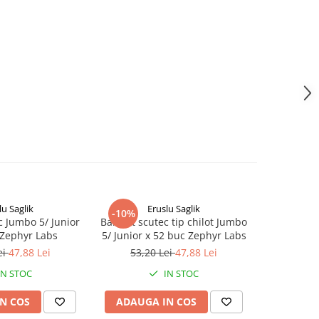
lu Saglik
Eruslu Saglik
E
-10%
-10%
c Jumbo 5/ Junior
BabyFit scutec tip chilot Jumbo
BabyFit se
 Zephyr Labs
5/ Junior x 52 buc Zephyr Labs
120 b
ei
47,88 Lei
53,20 Lei
47,88 Lei
10,
IN STOC
IN STOC
N COS
ADAUGA IN COS
ADAUG