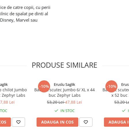
ice de catre copii, cu perii
lnic de spalat pe dinti al
e Disney, Marvel sau
PRODUSE SIMILARE
aglik
Eruslu Saglik
Erus
-10%
-10%
p chilot Jumbo
BabyFit scutec Jumbo 6/ XL x 44
BabyFit scute
c Zephyr Labs
buc Zephyr Labs
x 52 buc
7,88 Lei
53,20 Lei
47,88 Lei
53,20 L
STOC
IN STOC
COS
ADAUGA IN COS
ADAUGA I