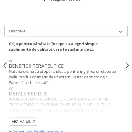
Descriere
Grija pentru sănătate începe cu alegeri simple —
suplimente de calitate care te susțin zi de zi.
nn
BENEFICII TERAPEUTICE
Naturia cremă cu propolis, ideală pentru îngrijirea și refacerea
pielii. Produs cosmetic de uz extern. Testat dermatologic.
Formulă Nichel testată.
nn
DETALII PRODUS
AQUA, CETEARYL ALCOHOL, GLYCERIN, CAPRYLIC/CAPRIC
TRIGLYCERIDE, OLEA EUROPAEA FRUIT OIL*, HELIANTHUS
ANNUUS SEED OIL*, CETEARYL GLUCOSIDE, PROPOLIS
EXTRACT*, TOCOPHERYL ACETATE, PANTHENOL, XANTHAN
GUM, PARFUM, BENZYL ALCOHOL, SODIUM BENZOATE,
VEZI MAI MULT
POTASSIUM SORBATE, LIMONENE, BENZYL SALICYLATE, LACTIC
Informatii conformitate produs