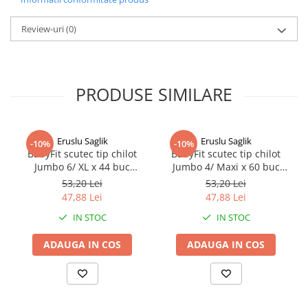
ACID, HEXYL CINNAMAL, LINALOOL, GERANIOL,
HYDROXYCITRONELLAL, CITRONELLOL, CITRAL, BENZYL
BENZOATE, EUGENOL. *biologic/organic .
Review-uri
(0)
nn
MOD DE ADMINISTRARE
Aplicați o cantitate mică de produs pe zonele afectate, masând
ușor până la absorbția completă. RECOMANDĂRI: Produs
PRODUSE SIMILARE
cosmetic de uz extern.
Eruslu Saglik
Eruslu Saglik
-10%
-10%
BabyFit scutec tip chilot
BabyFit scutec tip chilot
Jumbo 6/ XL x 44 buc
Jumbo 4/ Maxi x 60 buc
Zephyr Labs
Zephyr Labs
53,20 Lei
53,20 Lei
47,88 Lei
47,88 Lei
IN STOC
IN STOC
ADAUGA IN COS
ADAUGA IN COS