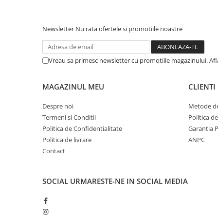
Afectiuni respiratorii
Afectiuni digestive
Newsletter
Nu rata ofertele si promotiile noastre
Afectiuni osteo-articulare
Afectiuni oftalmologice
Afectiuni cardio-vasculare
Vreau sa primesc newsletter cu promotiile magazinului. Af
Afectiuni urogenitale
Sanatatea mintii
MAGAZINUL MEU
CLIENTI
Diabet
Suplimente pentru imunitate
Despre noi
Metode de
Termeni si Conditii
Politica d
Dieta
Politica de Confidentialitate
Garantia 
Antioxidanti
Politica de livrare
ANPC
Altele-Suplimente alimentare
Contact
Promo Ianuarie-Septembrie
SOCIAL
URMARESTE-NE IN SOCIAL MEDIA