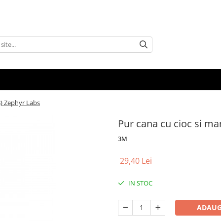
8) Zephyr Labs
Pur cana cu cioc si ma
3M
29,40 Lei
IN STOC
ADAUG