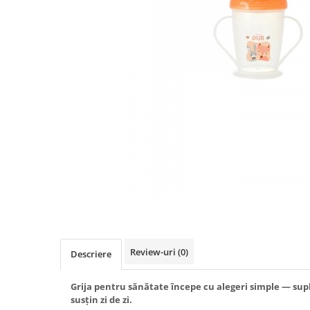
Produse antiparazitare
Sarcina si alaptare
Accesorii
Altele-Mama si copil
Produse pentru ingrijire si
frumusete
Ingrijire ten
Ingrijire maini si picioare
Ingrijire par
Igiena orala
Scutece adulti
Igiena intima
Review-uri
(0)
Descriere
Ingrijire corp
Produse anti-insecte
Grija pentru sănătate începe cu alegeri simple — sup
susțin zi de zi.
Protectie solara