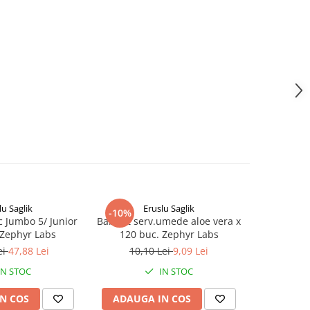
lu Saglik
Eruslu Saglik
Dasco Dist
-10%
c Jumbo 5/ Junior
BabyFit serv.umede aloe vera x
Easycare b
 Zephyr Labs
120 buc. Zephyr Labs
pentru bebe
(EASY00
ei
47,88 Lei
10,10 Lei
9,09 Lei
IN STOC
IN STOC
N COS
ADAUGA IN COS
ADAUG