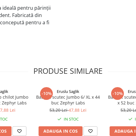
 ideală pentru părinții
dent. Fabricată din
e concepută pentru a fi
PRODUSE SIMILARE
aglik
Eruslu Saglik
Erus
-10%
-10%
p chilot Jumbo
BabyFit scutec Jumbo 6/ XL x 44
BabyFit scute
c Zephyr Labs
buc Zephyr Labs
x 52 buc
7,88 Lei
53,20 Lei
47,88 Lei
53,20 L
STOC
IN STOC
COS
ADAUGA IN COS
ADAUGA I