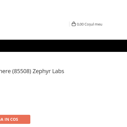
0,00
Coșul meu
nere (85508) Zephyr Labs
A IN COS