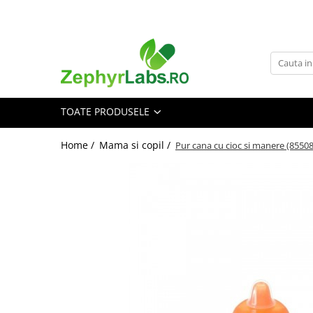
Toate Produsele
Alimentatie sanatoasa
Alimente
TOATE PRODUSELE
Dieta
Imunitate
Home /
Mama si copil /
Pur cana cu cioc si manere (8550
Ceaiuri
Altele-Alimentatie sanatoasa
Mama si copil
Ingrijire și cosmetice
Scutece si servetele
Cosmetice copii
Protectie anti-insecte
Hrana pentru bebelusi
Suplimente alimentare copii