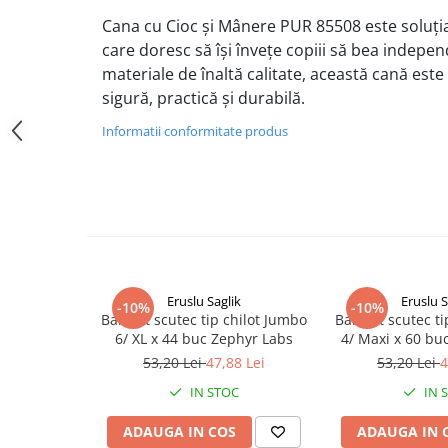
Altele-Produse pentru ingrijire si
Cana cu Cioc și Mânere PUR 85508 este soluția
frumusete
care doresc să își învețe copiii să bea indepen
materiale de înaltă calitate, această cană est
Produse tehnico-medicale
sigură, practică și durabilă.
Aparatura medicala
Plasturi
Informatii conformitate produs
Altele-Produse tehnico-medicale
Sanatatea cuplului
Tonice sexuale
Fertilitate
Teste de sarcina si ovulatie
Eruslu Saglik
Eruslu S
-10%
-10%
Altele-Sanatatea cuplului
BabyFit scutec tip chilot Jumbo
BabyFit scutec ti
6/ XL x 44 buc Zephyr Labs
4/ Maxi x 60 bu
Suplimente alimentare
53,20 Lei
47,88 Lei
53,20 Lei
4
Vitamine si minerale
IN STOC
IN 
Afectiuni
Afectiuni dermatologice
ADAUGA IN COS
ADAUGA IN 