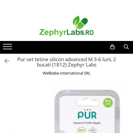
Toate Produsele
Alimentatie sanatoasa
Alimente
Dieta
Imunitate
Pur set tetine silicon advanced M 3-6 luni, 2
bucati (1812) Zephyr Labs
Ceaiuri
Wellbebe International SRL
Altele-Alimentatie sanatoasa
Mama si copil
Ingrijire și cosmetice
Scutece si servetele
Cosmetice copii
Protectie anti-insecte
Hrana pentru bebelusi
Suplimente alimentare copii