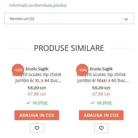
Afectiuni respiratorii
Informatii conformitate produs
lichid si la reducerea cantitatii de aer inghitita de
Afectiuni digestive
bebelus.
Review-uri
(0)
Afectiuni osteo-articulare
Afectiuni oftalmologice
Afectiuni cardio-vasculare
Afectiuni urogenitale
PRODUSE SIMILARE
Sanatatea mintii
Diabet
Suplimente pentru imunitate
Eruslu Saglik
Eruslu Saglik
-10%
-10%
BabyFit scutec tip chilot
BabyFit scutec tip chilot
Dieta
Jumbo 6/ XL x 44 buc
Jumbo 4/ Maxi x 60 buc
Antioxidanti
Zephyr Labs
Zephyr Labs
53,20 Lei
53,20 Lei
47,88 Lei
47,88 Lei
Altele-Suplimente alimentare
IN STOC
IN STOC
Promo Ianuarie-Septembrie
ADAUGA IN COS
ADAUGA IN COS