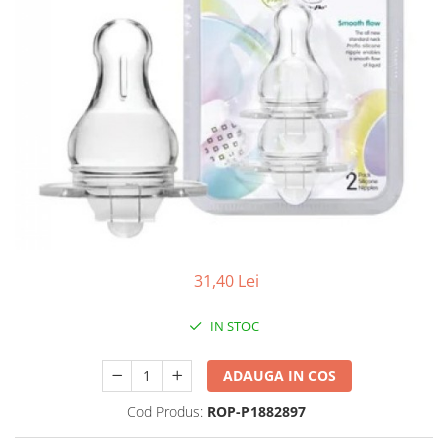
Produse antiparazitare
Sarcina si alaptare
Accesorii
Altele-Mama si copil
Produse pentru ingrijire si
frumusete
Ingrijire ten
Ingrijire maini si picioare
Ingrijire par
31,40 Lei
Igiena orala
Scutece adulti
IN STOC
Igiena intima
ADAUGA IN COS
Ingrijire corp
Produse anti-insecte
Cod Produs:
ROP-P1882897
Protectie solara