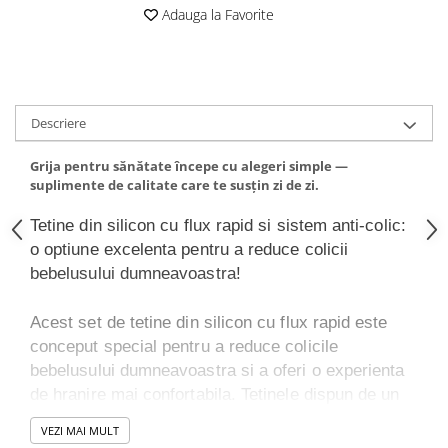
Adauga la Favorite
Altele-Produse pentru ingrijire si
frumusete
Produse tehnico-medicale
Aparatura medicala
Descriere
Plasturi
Altele-Produse tehnico-medicale
Grija pentru sănătate începe cu alegeri simple —
suplimente de calitate care te susțin zi de zi.
Sanatatea cuplului
Tonice sexuale
Tetine din silicon cu flux rapid si sistem anti-colic:
o optiune excelenta pentru a reduce colicii
Fertilitate
bebelusului dumneavoastra!
Teste de sarcina si ovulatie
Altele-Sanatatea cuplului
Acest set de tetine din silicon cu flux rapid este
Suplimente alimentare
conceput special pentru a reduce colicile
Vitamine si minerale
bebelusului dumneavoastra si a oferi o experienta
de hranire mai confortabila. Tetinele dispun de un
Afectiuni
sistem anti-colic unic, cu o camera de aer
Afectiuni dermatologice
VEZI MAI MULT
incorporata care ajuta la echilibrarea fluxului de