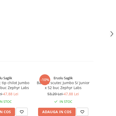
lu Saglik
Eruslu Saglik
E
-10%
-10%
c tip chilot Jumbo
BabyFit scutec Jumbo 5/ Junior
BabyFit se
2 buc Zephyr Labs
x 52 buc Zephyr Labs
120 b
ei
47,88 Lei
53,20 Lei
47,88 Lei
10,
IN STOC
IN STOC
N COS
ADAUGA IN COS
ADAUG