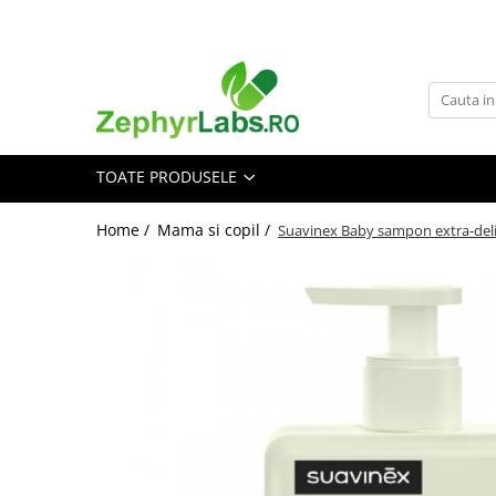
Toate Produsele
Alimentatie sanatoasa
Alimente
TOATE PRODUSELE
Dieta
Imunitate
Home /
Mama si copil /
Suavinex Baby sampon extra-deli
Ceaiuri
Altele-Alimentatie sanatoasa
Mama si copil
Ingrijire și cosmetice
Scutece si servetele
Cosmetice copii
Protectie anti-insecte
Hrana pentru bebelusi
Suplimente alimentare copii