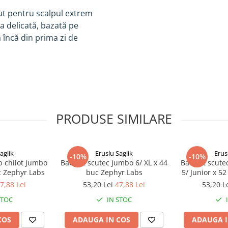
ut pentru scalpul extrem
sa delicată, bazată pe
ă încă din prima zi de
PRODUSE SIMILARE
aglik
Eruslu Saglik
Erus
-10%
-10%
p chilot Jumbo
BabyFit scutec Jumbo 6/ XL x 44
BabyFit scute
c Zephyr Labs
buc Zephyr Labs
5/ Junior x 5
7,88 Lei
53,20 Lei
47,88 Lei
53,20 L
STOC
IN STOC
COS
ADAUGA IN COS
ADAUGA I