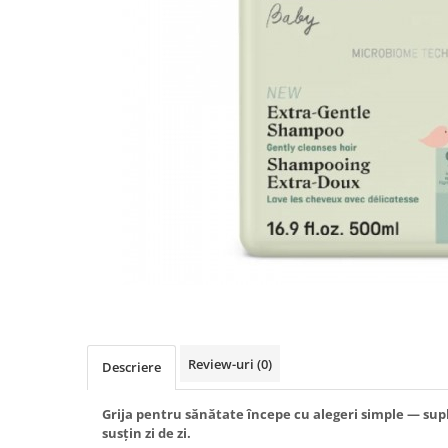
Produse antiparazitare
Sarcina si alaptare
Accesorii
Altele-Mama si copil
Produse pentru ingrijire si
frumusete
Ingrijire ten
Ingrijire maini si picioare
Ingrijire par
Igiena orala
Scutece adulti
Igiena intima
Review-uri
(0)
Descriere
Ingrijire corp
Produse anti-insecte
Grija pentru sănătate începe cu alegeri simple — sup
susțin zi de zi.
Protectie solara