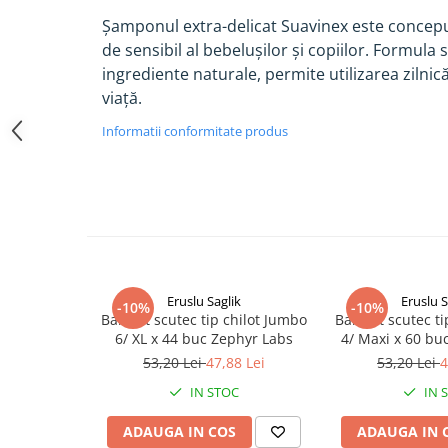
Altele-Produse pentru ingrijire si
Șamponul extra-delicat Suavinex este concep
frumusete
de sensibil al bebelușilor și copiilor. Formula 
ingrediente naturale, permite utilizarea zilnic
Produse tehnico-medicale
viață.
Aparatura medicala
Plasturi
Informatii conformitate produs
Altele-Produse tehnico-medicale
Sanatatea cuplului
Tonice sexuale
Fertilitate
Teste de sarcina si ovulatie
Eruslu Saglik
Eruslu S
-10%
-10%
Altele-Sanatatea cuplului
BabyFit scutec tip chilot Jumbo
BabyFit scutec ti
6/ XL x 44 buc Zephyr Labs
4/ Maxi x 60 bu
Suplimente alimentare
53,20 Lei
47,88 Lei
53,20 Lei
4
Vitamine si minerale
IN STOC
IN 
Afectiuni
Afectiuni dermatologice
ADAUGA IN COS
ADAUGA IN 