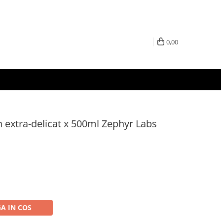
0,00
extra-delicat x 500ml Zephyr Labs
A IN COS