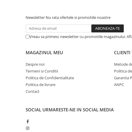
Afectiuni respiratorii
Afectiuni digestive
Newsletter
Nu rata ofertele si promotiile noastre
Afectiuni osteo-articulare
Afectiuni oftalmologice
Afectiuni cardio-vasculare
Vreau sa primesc newsletter cu promotiile magazinului. Af
Afectiuni urogenitale
Sanatatea mintii
MAGAZINUL MEU
CLIENTI
Diabet
Suplimente pentru imunitate
Despre noi
Metode de
Termeni si Conditii
Politica d
Dieta
Politica de Confidentialitate
Garantia 
Antioxidanti
Politica de livrare
ANPC
Altele-Suplimente alimentare
Contact
Promo Ianuarie-Septembrie
SOCIAL
URMARESTE-NE IN SOCIAL MEDIA