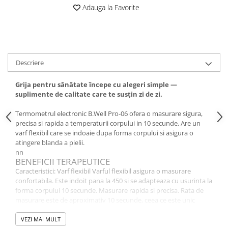
Adauga la Favorite
Descriere
Grija pentru sănătate începe cu alegeri simple —
suplimente de calitate care te susțin zi de zi.
Termometrul electronic B.Well Pro-06 ofera o masurare sigura,
precisa si rapida a temperaturii corpului in 10 secunde. Are un
varf flexibil care se indoaie dupa forma corpului si asigura o
atingere blanda a pielii.
nn
BENEFICII TERAPEUTICE
Caracteristici: Varf flexibil Varful flexibil asigura o masurare
confortabila. Este indoit pana la 450 si se adapteaza cu usurinta la
forma corpului 10 secunde. Masurare rapida si precisa. Rata de
masurare este de aproximativ 10 secunde, ceea ce este unic
pentru termometrele electronice medicale. Fabricat din materiale
sigure Termometrul este fabricat din plastic sigur si nu contine
VEZI MAI MULT