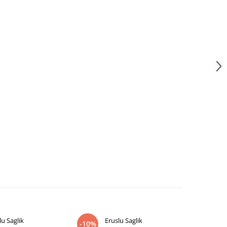
lu Saglik
Eruslu Saglik
E
-10%
-10%