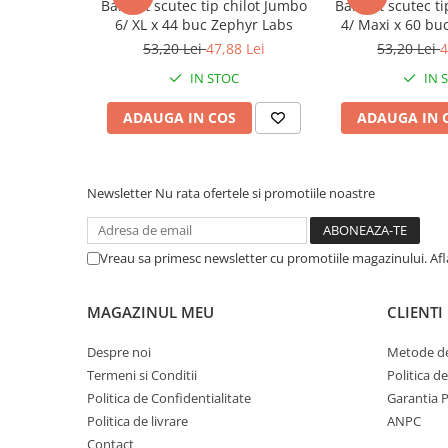
BabyFit scutec tip chilot Jumbo
BabyFit scutec ti
Afectiuni respiratorii
consultați ambalajul produsului pentru cea mai actualizată l
6/ XL x 44 buc Zephyr Labs
4/ Maxi x 60 bu
să vă puteți asigura că acesta este potrivit pentru dumnea
Afectiuni digestive
nn
53,20 Lei
47,88 Lei
53,20 Lei
4
Afectiuni osteo-articulare
MOD DE ADMINISTRARE
IN STOC
IN 
Aplicati produsul de protectie solara inaintea expunerii, re
Afectiuni oftalmologice
generozitate dupa ce ati intrat in apa, ati transpirat sau ati
Afectiuni cardio-vasculare
ADAUGA IN COS
ADAUGA IN 
ochilor.
Afectiuni urogenitale
Sanatatea mintii
Diabet
Newsletter
Nu rata ofertele si promotiile noastre
Suplimente pentru imunitate
Dieta
Vreau sa primesc newsletter cu promotiile magazinului. Af
Antioxidanti
Altele-Suplimente alimentare
MAGAZINUL MEU
CLIENTI
Promo Ianuarie-Septembrie
Despre noi
Metode de
Termeni si Conditii
Politica d
Politica de Confidentialitate
Garantia 
Politica de livrare
ANPC
Contact