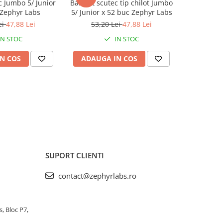
c Jumbo 5/ Junior
BabyFit scutec tip chilot Jumbo
BabyFit se
 Zephyr Labs
5/ Junior x 52 buc Zephyr Labs
120 b
ei
47,88 Lei
53,20 Lei
47,88 Lei
10,
IN STOC
IN STOC
N COS
ADAUGA IN COS
ADAUG
SUPORT CLIENTI
contact@zephyrlabs.ro
s, Bloc P7,