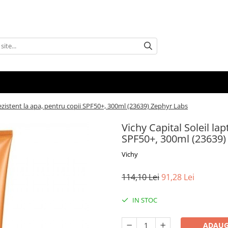
 rezistent la apa, pentru copii SPF50+, 300ml (23639) Zephyr Labs
Vichy Capital Soleil lap
SPF50+, 300ml (23639)
Vichy
114,10 Lei
91,28 Lei
IN STOC
ADAUG