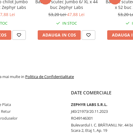
p chilot Jumbo
BabyFit scutec Jumbo 6/ XL x 44
BabyFit scute
istă de ingrediente, astfel încat
c Zephyr Labs
buc Zephyr Labs
x 52 buc
voastră.
7,88 Lei
53,20 Lei
47,88 Lei
53,20 L
STOC
IN STOC
aplicand frecvent si cu
 folosit prosopul. Evitati conturul
COS
ADAUGA IN COS
ADAUGA I
la mai multe in
Politica de Confidentialitate
DATE COMERCIALE
 Plata
ZEPHYR LABS S.R.L.
e Retur
J40/21973/20.11.2023
Produselor
RO49146301
Bulevardul I. C. BRĂTIANU, Nr. 44 bi
Scara 2, Etaj 1, Ap. 19