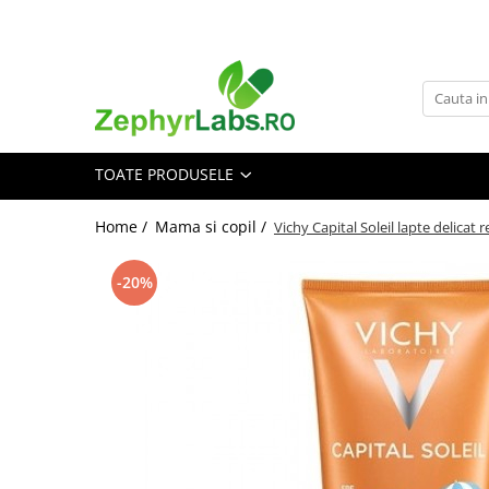
Toate Produsele
Alimentatie sanatoasa
Alimente
TOATE PRODUSELE
Dieta
Imunitate
Home /
Mama si copil /
Vichy Capital Soleil lapte delicat
Ceaiuri
Altele-Alimentatie sanatoasa
-20%
Mama si copil
Ingrijire și cosmetice
Scutece si servetele
Cosmetice copii
Protectie anti-insecte
Hrana pentru bebelusi
Suplimente alimentare copii