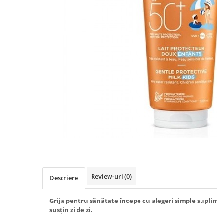
Produse antiparazitare
Sarcina si alaptare
Accesorii
Altele-Mama si copil
Produse pentru ingrijire si
frumusete
Ingrijire ten
Ingrijire maini si picioare
Ingrijire par
Igiena orala
Scutece adulti
Igiena intima
Review-uri
(0)
Descriere
Ingrijire corp
Produse anti-insecte
Grija pentru sănătate începe cu alegeri simple suplim
susțin zi de zi.
Protectie solara