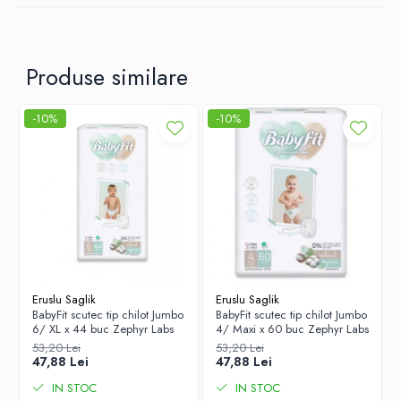
putina apa.
Produse similare
-10%
-10%
Eruslu Saglik
Eruslu Saglik
BabyFit scutec tip chilot Jumbo
BabyFit scutec tip chilot Jumbo
6/ XL x 44 buc Zephyr Labs
4/ Maxi x 60 buc Zephyr Labs
53,20 Lei
53,20 Lei
47,88 Lei
47,88 Lei
IN STOC
IN STOC