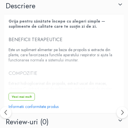
Descriere
Grija pentru sănătate începe cu alegeri simple —
suplimente de calitate care te susțin zi de zi.
BENEFICII TERAPEUTICE
Este un supliment alimentar pe baza de propolis si extracte din
plante, care favorizeaza functiile aparatului respirator si ajuta la
functionarea normala a sistemului imunitar.
COMPOZITIE
Extract hidroglicerinat din propolis, extract uscat din maces,
vitamina C, extract uscat de echinacea, extract uscat de mustar
salbatic, extract uscat de grindelia, extract uscat de cimbru de
Vezi mai mult
padure, extract uscat de eucalipt.
Informatii conformitate produs
MOD DE ADMINISTRARE
Review-uri
(0)
Se recomanda administrarea a 25 de picaturi de 3 ori pe zi,
inainte de mesele principale, in stare naturala sau dizolvata in