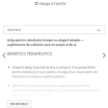
Adauga la Favorite
Descriere
Grija pentru sănătate începe cu alegeri simple —
suplimente de calitate care te susțin zi de zi.
BENEFICII TERAPEUTICE
Vitaprim Baby Care Gel de duș și șampon 1l se poate folosi
pentru bebeluși și copii, pentru că asigură un nivel optim de
hidratare și curățare a pielii și părului.
Gelul de duș și șamponul pentru copii conține extracte
naturale de mușețel și gălbenele, cu protecție antioxidantă și
proprietăți anti-inflamatorii.
Pielea bebelușului rămâne curată, netedă și catifelată, cu
VEZI MAI MULT