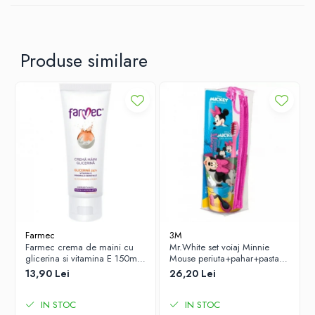
nn
BENEFICII TERAPEUTICE
Betisoare igienice din polipropilena cu capete din bumbac.
Produse similare
Farmec
3M
Farmec crema de maini cu
Mr.White set voiaj Minnie
glicerina si vitamina E 150ml
Mouse periuta+pahar+pasta
Zephyr Labs
dinti cu aroma de menta,
13,90 Lei
26,20 Lei
75ml Zephyr Labs
IN STOC
IN STOC