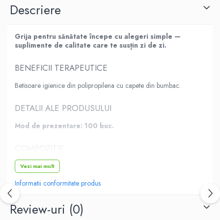
Descriere
Grija pentru sănătate începe cu alegeri simple —
suplimente de calitate care te susțin zi de zi.
BENEFICII TERAPEUTICE
Betisoare igienice din polipropilena cu capete din bumbac.
DETALII ALE PRODUSULUI
Mod de prezentare: 100 buc.
COMPOZITIE
-
Vezi mai mult
Informatii conformitate produs
MOD DE ADMINISTRARE
Review-uri
(0)
-