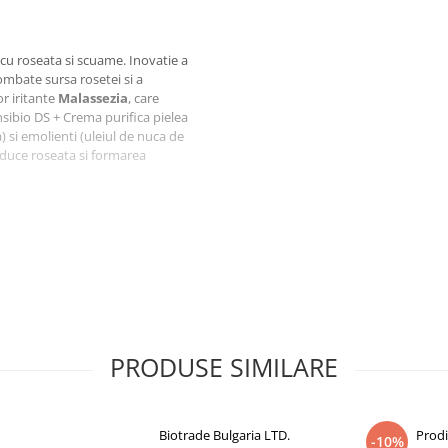
a cu roseata si scuame. Inovatie a
mbate sursa rosetei si a
r iritante
Malassezia
, care
nsibio DS + Crema purifica pielea
 si emolienti (uleiul de nuca de
educe roseata si formarea
 avansata) creste pragul de
. Textura „gel-cremă”, lejeră și
PRODUSE SIMILARE
OPYLENE GLYCOL,
RHETINIC ACID, SORBITAN
Biotrade Bulgaria LTD.
Prod
ARBOMER, SCLEROTIUM GUM,
-10%