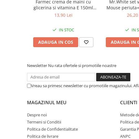
Farmec crema de maini cu
Mr.White set 
Afectiuni respiratorii
PIROCTONE OLAMINE, UNDECYLENIC GLYCERIDES, CLIM
glicerina si vitamina E 150ml
Mouse periuta
FRUCTOOLIGOSACCHARIDES, MANNITOL, XYLITOL, RHAM
Afectiuni digestive
Zephyr Labs
dinti cu aroma 
OCHROLEUCA EXTRACT.
13,90 Lei
26,20 
Afectiuni osteo-articulare
Zephyr
MOD DE ADMINISTRARE
Afectiuni oftalmologice
IN STOC
IN 
Afectiuni cardio-vasculare
Se aplică o dată sau de două ori pe zi, pe pielea curăţată. Nu 
ADAUGA IN COS
ADAUGA IN 
Afectiuni urogenitale
sau pe leziuni exsudative. Aplica pe pielea curatata in preal
Sanatatea mintii
Diabet
Newsletter
Nu rata ofertele si promotiile noastre
Suplimente pentru imunitate
Dieta
Vreau sa primesc newsletter cu promotiile magazinului. Af
Antioxidanti
Altele-Suplimente alimentare
MAGAZINUL MEU
CLIENTI
Promo Ianuarie-Septembrie
Despre noi
Metode de
Termeni si Conditii
Politica d
Politica de Confidentialitate
Garantia 
Politica de livrare
ANPC