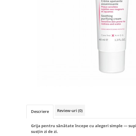
Produse antiparazitare
Sarcina si alaptare
Accesorii
Altele-Mama si copil
Produse pentru ingrijire si
frumusete
Ingrijire ten
Ingrijire maini si picioare
Ingrijire par
Igiena orala
Scutece adulti
Igiena intima
Review-uri
(0)
Descriere
Ingrijire corp
Produse anti-insecte
Grija pentru sănătate începe cu alegeri simple — sup
susțin zi de zi.
Protectie solara