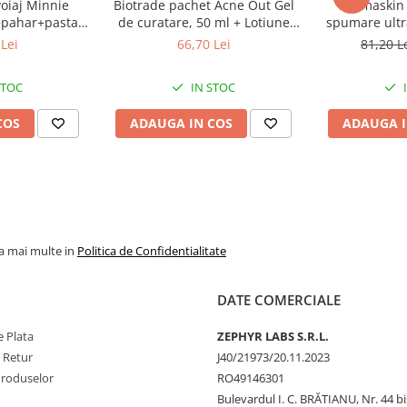
voiaj Minnie
Biotrade pachet Acne Out Gel
Dermaskin 
BAZOLE, SODIUM HYDROXIDE,
+pahar+pasta
de curatare, 50 ml + Lotiune
spumare ultr
NOSE, LAMINARIA
de menta, 75ml
activa, 20 ml + Crema
Zeph
Lei
66,70 Lei
81,20 L
 Labs
hidratanta, 20 ml Zephyr Labs
STOC
IN STOC
aplicaţi pe pielea vizibil iritată
COS
ADAUGA IN COS
ADAUGA I
abil.
la mai multe in
Politica de Confidentialitate
DATE COMERCIALE
 Plata
ZEPHYR LABS S.R.L.
e Retur
J40/21973/20.11.2023
Produselor
RO49146301
Bulevardul I. C. BRĂTIANU, Nr. 44 bi