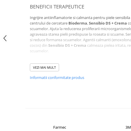
BENEFICII TERAPEUTICE
Altele-Produse pentru ingrijire si
frumusete
Ingrijire antiinflamatorie si calmanta pentru piele sensibil
Produse tehnico-medicale
centrului de cercetare
Bioderma
,
Sensibio DS + Crema
co
scuamelor. Ajuta la reducerea proliferarii microorganismelo
Aparatura medicala
agraveaza starea pielii predispuse la roseata si scuame. Se
Plasturi
si reduce formarea scuamelor. Agentii calmanti (enoxolona)
cocos) din
Sensibio DS + Crema
calmeaza pielea iritata, r
Altele-Produse tehnico-medicale
scuamelor.
Sanatatea cuplului
Complexul natural brevetat
D.A.F.
(Formula dermatologica
Tonice sexuale
toleranta cutanata. Formula neparfumata. Non-comedogenic
VEZI MAI MULT
Fertilitate
non-grasă
Informatii conformitate produs
Teste de sarcina si ovulatie
DETALII ALE PRODUSULUI
Altele-Sanatatea cuplului
Mod de prezentare: 40 ml
Suplimente alimentare
COMPOZITIE
Vitamine si minerale
Afectiuni
AQUA/WATER/EAU, COCOS NUCIFERA (COCONUT) OIL, PR
CAPRYLIC/CAPRIC TRIGLYCERIDE, DIMETHICONE, GLYCYR
Afectiuni dermatologice
Farmec
3M
SESQUIOLEATE, CETYL ALCOHOL, PHENOXYETHANOL, C