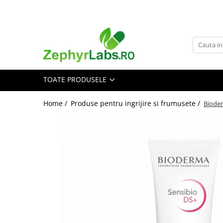
Toate Produsele
Alimentatie sanatoasa
Alimente
TOATE PRODUSELE
Dieta
Imunitate
Home /
Produse pentru ingrijire si frumusete /
Bioder
Ceaiuri
Altele-Alimentatie sanatoasa
Mama si copil
Ingrijire și cosmetice
Scutece si servetele
Cosmetice copii
Protectie anti-insecte
Hrana pentru bebelusi
Suplimente alimentare copii