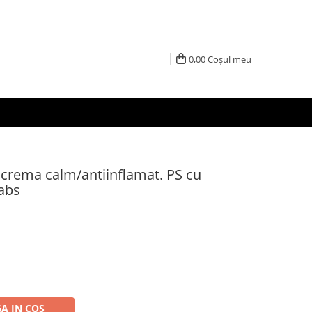
0,00
Coșul meu
crema calm/antiinflamat. PS cu
abs
A IN COS