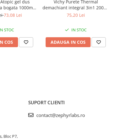
Atopic gel dus
Vichy Purete Thermal
Gerovita
a bogata 1000ml
demachiant integral 3in1 200ml
Ultra acti
yr Labs
Zephyr Labs
ei
73,08 Lei
75,20 Lei
IN STOC
IN STOC
N COS
ADAUGA IN COS
ADAUG
SUPORT CLIENTI
contact@zephyrlabs.ro
s, Bloc P7,