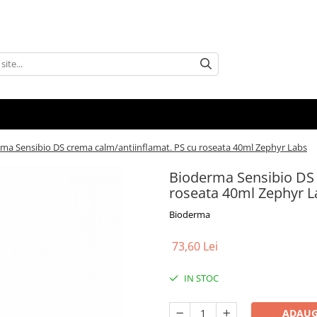
ma Sensibio DS crema calm/antiinflamat. PS cu roseata 40ml Zephyr Labs
Bioderma Sensibio DS 
roseata 40ml Zephyr L
Bioderma
73,60 Lei
IN STOC
ADAUG