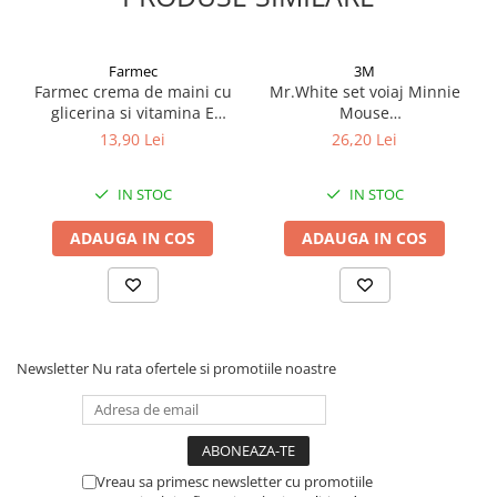
Farmec
3M
Farmec crema de maini cu
Mr.White set voiaj Minnie
glicerina si vitamina E
Mouse
150ml Zephyr Labs
periuta+pahar+pasta dinti
13,90 Lei
26,20 Lei
cu aroma de menta, 75ml
Zephyr Labs
IN STOC
IN STOC
ADAUGA IN COS
ADAUGA IN COS
Newsletter
Nu rata ofertele si promotiile noastre
Vreau sa primesc newsletter cu promotiile