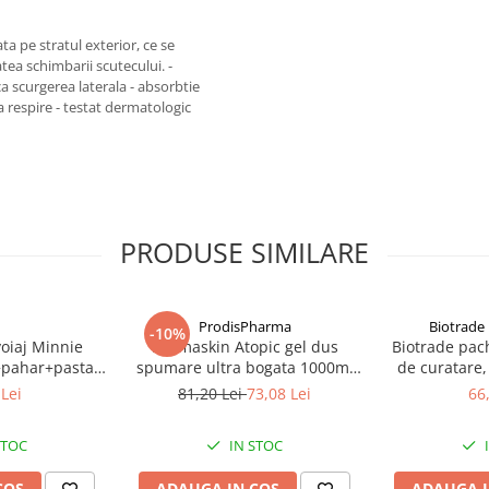
a pe stratul exterior, ce se
tea schimbarii scutecului. -
a scurgerea laterala - absorbtie
sa respire - testat dermatologic
PRODUSE SIMILARE
ProdisPharma
Biotrade 
-10%
voiaj Minnie
Dermaskin Atopic gel dus
Biotrade pac
+pahar+pasta
spumare ultra bogata 1000ml
de curatare,
de menta, 75ml
Zephyr Labs
activa, 2
Lei
81,20 Lei
73,08 Lei
66
 Labs
hidratanta, 2
STOC
IN STOC
COS
ADAUGA IN COS
ADAUGA I