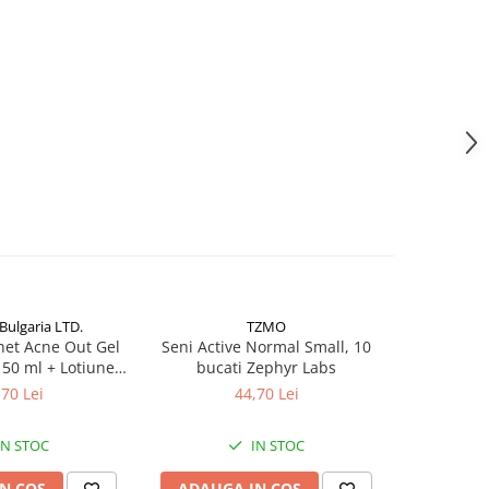
Bulgaria LTD.
TZMO
het Acne Out Gel
Seni Active Normal Small, 10
Super Se
 50 ml + Lotiune
bucati Zephyr Labs
buca
0 ml + Crema
,70 Lei
44,70 Lei
0 ml Zephyr Labs
IN STOC
IN STOC
N COS
ADAUGA IN COS
ADAUG