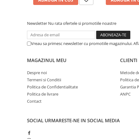
Afectiuni respiratorii
Afectiuni digestive
Afectiuni osteo-articulare
Newsletter
Nu rata ofertele si promotiile noastre
Afectiuni oftalmologice
Afectiuni cardio-vasculare
Afectiuni urogenitale
Vreau sa primesc newsletter cu promotiile magazinului. Af
Sanatatea mintii
Diabet
MAGAZINUL MEU
CLIENTI
Suplimente pentru imunitate
Despre noi
Metode de
Dieta
Termeni si Conditii
Politica d
Antioxidanti
Politica de Confidentialitate
Garantia 
Politica de livrare
ANPC
Altele-Suplimente alimentare
Contact
Promo Ianuarie-Septembrie
SOCIAL
URMARESTE-NE IN SOCIAL MEDIA