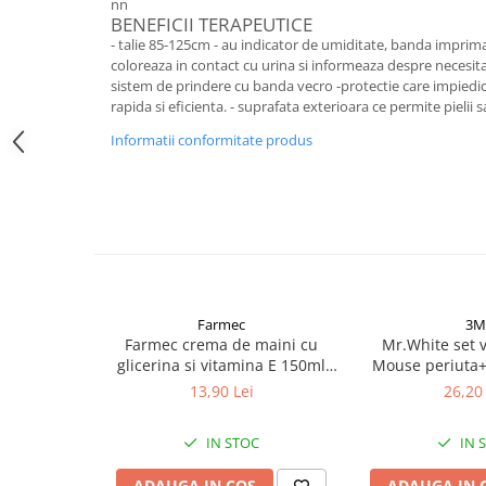
nn
BENEFICII TERAPEUTICE
Altele-Produse pentru ingrijire si
- talie 85-125cm - au indicator de umiditate, banda imprimat
frumusete
coloreaza in contact cu urina si informeaza despre necesita
Produse tehnico-medicale
sistem de prindere cu banda vecro -protectie care impiedic
rapida si eficienta. - suprafata exterioara ce permite pielii 
Aparatura medicala
Informatii conformitate produs
Plasturi
Altele-Produse tehnico-medicale
Sanatatea cuplului
Tonice sexuale
Fertilitate
Teste de sarcina si ovulatie
Farmec
3M
Altele-Sanatatea cuplului
Farmec crema de maini cu
Mr.White set 
glicerina si vitamina E 150ml
Mouse periuta
Suplimente alimentare
Zephyr Labs
dinti cu aroma 
13,90 Lei
26,20 
Vitamine si minerale
Zephyr
Afectiuni
IN STOC
IN 
Afectiuni dermatologice
ADAUGA IN COS
ADAUGA IN 