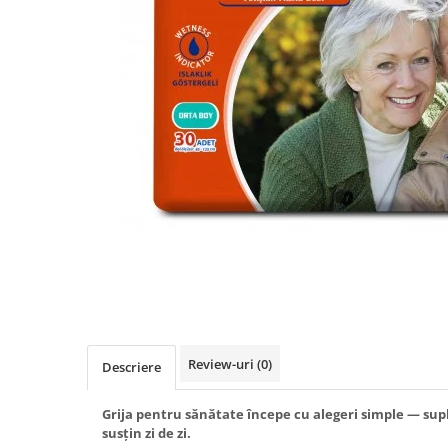
Produse antiparazitare
Sarcina si alaptare
Accesorii
Altele-Mama si copil
Produse pentru ingrijire si
frumusete
Ingrijire ten
Ingrijire maini si picioare
Ingrijire par
Igiena orala
Scutece adulti
Igiena intima
Review-uri
(0)
Descriere
Ingrijire corp
Produse anti-insecte
Grija pentru sănătate începe cu alegeri simple — sup
susțin zi de zi.
Protectie solara