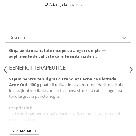
Adauga la Favorite
Descriere
Grija pentru sănătate începe cu alegeri simple —
suplimente de calitate care te susțin zi de zi.
BENEFICII TERAPEUTICE
Sapun pentru tenul gras cu tendinta acneica Biotrade
Acne Out, 100 g
poate fi utilizat in baza recomandarii medicului
in afecțiuni medicale cum ar fi acneea
si are indicații in ingrijirea
tenului gras si puncte negre.
Proprietăți:
- este destinat pentru spălarea delicată a tenului gras şi a celui
predispus la acnee;
- este 100% vegetal, spală, catifelează şi hidratează pielea,
menţinând un pH optim al pielii;
VEZI MAI MULT