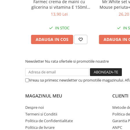
Farmec crema de maini cu
Mr.White set 
Afectiuni respiratorii
glicerina si vitamina E 150ml
Mouse periuta
Fata si corp
Afectiuni digestive
Zephyr Labs
dinti cu aroma 
13,90 Lei
26,20 
Afectiuni osteo-articulare
Zephyr
Afectiuni oftalmologice
IN STOC
IN 
Afectiuni cardio-vasculare
ADAUGA IN COS
ADAUGA IN 
Afectiuni urogenitale
Sanatatea mintii
Diabet
Newsletter
Nu rata ofertele si promotiile noastre
Suplimente pentru imunitate
Dieta
Vreau sa primesc newsletter cu promotiile magazinului. Af
Antioxidanti
Altele-Suplimente alimentare
MAGAZINUL MEU
CLIENTI
Promo Ianuarie-Septembrie
Despre noi
Metode de
Termeni si Conditii
Politica d
Politica de Confidentialitate
Garantia 
Politica de livrare
ANPC