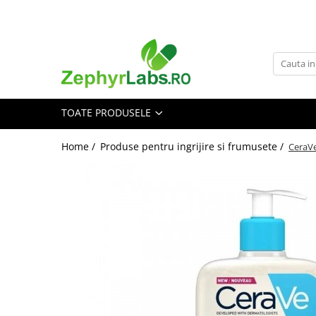
Toate Produsele
Alimentatie sanatoasa
Alimente
TOATE PRODUSELE
Dieta
Imunitate
Home /
Produse pentru ingrijire si frumusete /
CeraVe
Ceaiuri
Altele-Alimentatie sanatoasa
Mama si copil
Ingrijire și cosmetice
Scutece si servetele
Cosmetice copii
Protectie anti-insecte
Hrana pentru bebelusi
Suplimente alimentare copii