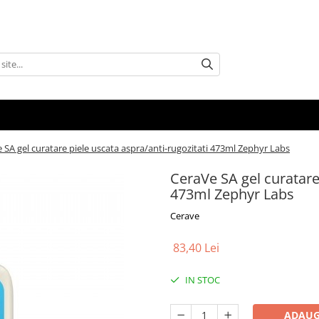
 SA gel curatare piele uscata aspra/anti-rugozitati 473ml Zephyr Labs
CeraVe SA gel curatare 
473ml Zephyr Labs
Cerave
83,40 Lei
IN STOC
ADAUG