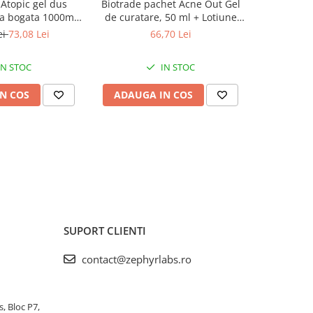
Atopic gel dus
Biotrade pachet Acne Out Gel
Seni Acti
a bogata 1000ml
de curatare, 50 ml + Lotiune
buca
yr Labs
activa, 20 ml + Crema
ei
73,08 Lei
66,70 Lei
hidratanta, 20 ml Zephyr Labs
IN STOC
IN STOC
N COS
ADAUGA IN COS
ADAUG
SUPORT CLIENTI
contact@zephyrlabs.ro
s, Bloc P7,