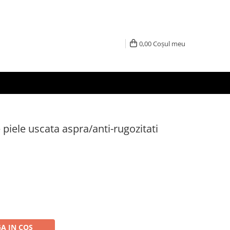
0,00
Coșul meu
piele uscata aspra/anti-rugozitati
A IN COS