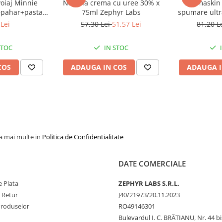
voiaj Minnie
Naturia crema cu uree 30% x
Dermaskin 
+pahar+pasta
75ml Zephyr Labs
spumare ultr
de menta, 75ml
Zeph
Lei
57,30 Lei
51,57 Lei
81,20 L
 Labs
STOC
IN STOC
COS
ADAUGA IN COS
ADAUGA I
la mai multe in
Politica de Confidentialitate
DATE COMERCIALE
 Plata
ZEPHYR LABS S.R.L.
e Retur
J40/21973/20.11.2023
Produselor
RO49146301
Bulevardul I. C. BRĂTIANU, Nr. 44 bi