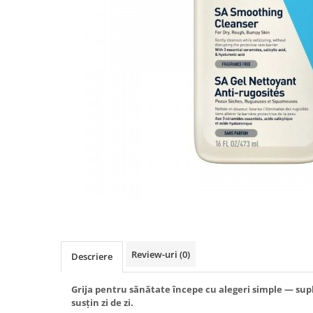
Produse antiparazitare
Sarcina si alaptare
Accesorii
Altele-Mama si copil
Produse pentru ingrijire si
frumusete
Ingrijire ten
Ingrijire maini si picioare
Ingrijire par
Igiena orala
Scutece adulti
Igiena intima
Review-uri
(0)
Descriere
Ingrijire corp
Produse anti-insecte
Grija pentru sănătate începe cu alegeri simple — sup
susțin zi de zi.
Protectie solara