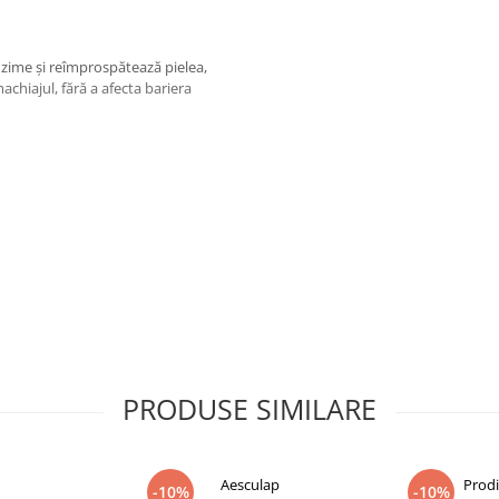
zime și reîmprospătează pielea,
chiajul, fără a afecta bariera
LYCOL, SODIUM COCOYL
M CHLORIDE, ACRYLATES
YL GLYCOL, SODIUM HYDROXIDE,
 SODIUM LAUROYL LACTYLATE,
SPHINGOSINE, CHOLESTEROL,
AMIDE EOP
PRODUSE SIMILARE
Aesculap
Prod
lătiți.
-10%
-10%