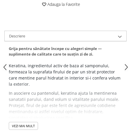
Adauga la Favorite
Descriere
Grija pentru sănătate începe cu alegeri simple —
suplimente de calitate care te susțin zi de zi.
Keratina, ingredientul activ de baza al samponului,
formeaza la suprafata firului de par un strat protector
care mentine parul hidratat in interior si-i confera volum
la exterior.
In asociere cu pantenolul, keratina ajuta la mentinerea
sanatatii parului, dand volum si vitalitate parului moale.
Protejat, firul de par este ferit de agresiunile cotidiene
mentinandu-si astfel nivelul optim de hidratare,
sanatatea si stralucirea specifica.
VEZI MAI MULT
Samponul cu keratina si pantenol ajuta parul sa devina