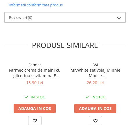
mai sanatos si mai viguros.
Informatii conformitate produs
Review-uri
(0)
PRODUSE SIMILARE
Farmec
3M
Farmec crema de maini cu
Mr.White set voiaj Minnie
glicerina si vitamina E
Mouse
150ml Zephyr Labs
periuta+pahar+pasta dinti
13,90 Lei
26,20 Lei
cu aroma de menta, 75ml
Zephyr Labs
IN STOC
IN STOC
ADAUGA IN COS
ADAUGA IN COS