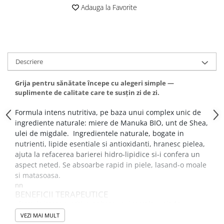
Adauga la Favorite
Descriere
Grija pentru sănătate începe cu alegeri simple —
suplimente de calitate care te susțin zi de zi.
Formula intens nutritiva, pe baza unui complex unic de
ingrediente naturale: miere de Manuka BIO, unt de Shea,
ulei de migdale. Ingredientele naturale, bogate in
nutrienti, lipide esentiale si antioxidanti, hranesc pielea,
ajuta la refacerea barierei hidro-lipidice si-i confera un
aspect neted. Se absoarbe rapid in piele, lasand-o moale
si matasoasa.
nn
BENEFICII TERAPEUTICE
- formula intens nutritiva, pe baza unui complex unic de
ingrediente naturale: miere de Manuka Bio, unt de Shea, ulei de
VEZI MAI MULT
migdale; - ingredientele naturale, bogate in nutrienti, lipide