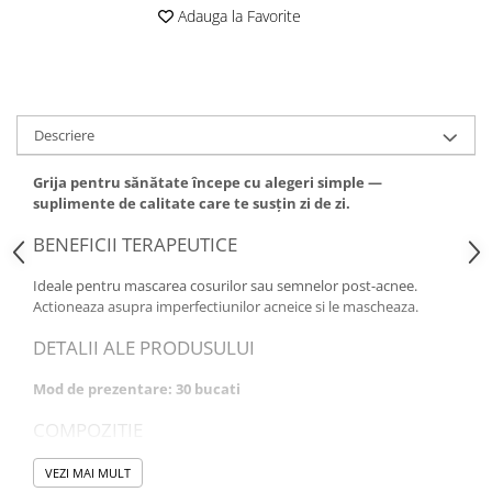
Adauga la Favorite
Descriere
Grija pentru sănătate începe cu alegeri simple —
suplimente de calitate care te susțin zi de zi.
BENEFICII TERAPEUTICE
Ideale pentru mascarea cosurilor sau semnelor post-acnee.
Actioneaza asupra imperfectiunilor acneice si le mascheaza.
DETALII ALE PRODUSULUI
Mod de prezentare: 30 bucati
COMPOZITIE
ACRYLATES COPOLYMER, GLYCINE SOJA OIL, VITIS VINIFERA
VEZI MAI MULT