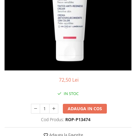
Antioxidanti
Altele-Suplimente alimentare
72,50 Lei
IN STOC
ADAUGA IN COS
Cod Produs:
ROP-P13474
Adauga la Favorite