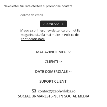
si gat. Reaplicati o data in timpul zilei daca este necesar. Evitati
Newsletter
Nu rata ofertele si promotiile noastre
contactul cu ochii. Recomandat femeilor insarcinate.
Vreau sa primesc newsletter cu promotiile
magazinului. Afla mai multe in
Politica de
Confidentialitate
MAGAZINUL MEU
CLIENTI
DATE COMERCIALE
SUPORT CLIENTI
contact@zephyrlabs.ro
SOCIAL
URMARESTE-NE IN SOCIAL MEDIA