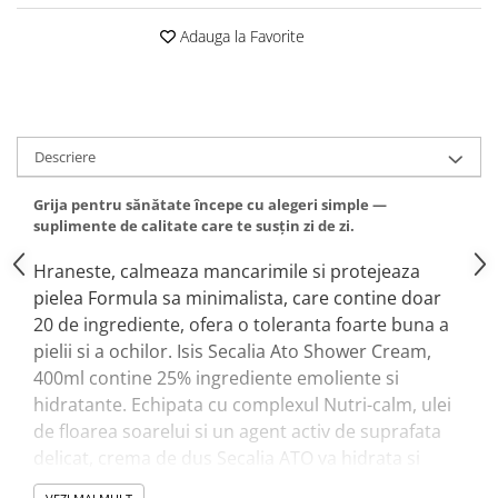
Adauga la Favorite
Descriere
Grija pentru sănătate începe cu alegeri simple —
suplimente de calitate care te susțin zi de zi.
Hraneste, calmeaza mancarimile si protejeaza
pielea Formula sa minimalista, care contine doar
20 de ingrediente, ofera o toleranta foarte buna a
pielii si a ochilor. Isis Secalia Ato Shower Cream,
400ml contine 25% ingrediente emoliente si
hidratante. Echipata cu complexul Nutri-calm, ulei
de floarea soarelui si un agent activ de suprafata
delicat, crema de dus Secalia ATO va hidrata si
repara bariera pielii de la dus. Beneficiile Cremei de