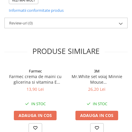
VEZI MAI MULT
duș Secalia ATO: 81% au pielea mai hrănită* 95%
produsul restabilește confortul pielii.** 81%
Informatii conformitate produs
Produsul lasă o peliculă protectoare.** Crema de
Review-uri
(0)
duș Secalia ATO este potrivită pentru întreaga
familie încă de la naștere (exclusiv bebelușii
prematuri) și femeile însărcinate și care alăptează.
PRODUSE SIMILARE
Farmec
3M
Farmec crema de maini cu
Mr.White set voiaj Minnie
glicerina si vitamina E
Mouse
150ml Zephyr Labs
periuta+pahar+pasta dinti
13,90 Lei
26,20 Lei
cu aroma de menta, 75ml
Zephyr Labs
IN STOC
IN STOC
ADAUGA IN COS
ADAUGA IN COS