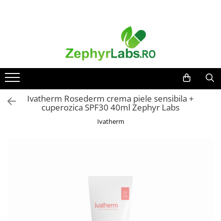
Toate Produsele
Alimentatie sanatoasa
Alimente
Dieta
Imunitate
Ivatherm Rosederm crema piele sensibila +
cuperozica SPF30 40ml Zephyr Labs
Ceaiuri
Ivatherm
Altele-Alimentatie sanatoasa
Mama si copil
Ingrijire și cosmetice
Scutece si servetele
Cosmetice copii
Protectie anti-insecte
Hrana pentru bebelusi
Suplimente alimentare copii