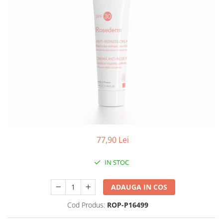
Produse antiparazitare
Sarcina si alaptare
Accesorii
Altele-Mama si copil
Produse pentru ingrijire si
frumusete
Ingrijire ten
Ingrijire maini si picioare
Ingrijire par
77,90 Lei
Igiena orala
Scutece adulti
IN STOC
Igiena intima
ADAUGA IN COS
Ingrijire corp
Produse anti-insecte
Cod Produs:
ROP-P16499
Protectie solara