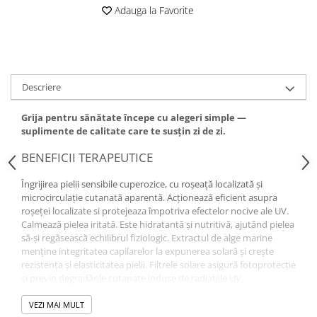
Adauga la Favorite
Altele-Produse pentru ingrijire si
frumusete
Produse tehnico-medicale
Aparatura medicala
Descriere
Plasturi
Altele-Produse tehnico-medicale
Grija pentru sănătate începe cu alegeri simple —
suplimente de calitate care te susțin zi de zi.
Sanatatea cuplului
Tonice sexuale
BENEFICII TERAPEUTICE
Fertilitate
Îngrijirea pielii sensibile cuperozice, cu roşeaţă localizată şi
microcirculaţie cutanată aparentă. Acţionează eficient asupra
Teste de sarcina si ovulatie
roşeţei localizate si protejeaza împotriva efectelor nocive ale UV.
Altele-Sanatatea cuplului
Calmează pielea iritată. Este hidratantă și nutritivă, ajutând pielea
să-și regăsească echilibrul fiziologic. Extractul de alge marine
Suplimente alimentare
menţine integritatea capilarelor la expunerea solară şi creşte
Vitamine si minerale
rezistenţa şi elasticitatea pielii. Filtrele solare asigură fotoprotecție
și previn degradările cutanate induse de radiațiile UV.
Afectiuni
Afectiuni dermatologice
Dextransulfatul
are efect calmant şi decongestionant.
VEZI MAI MULT