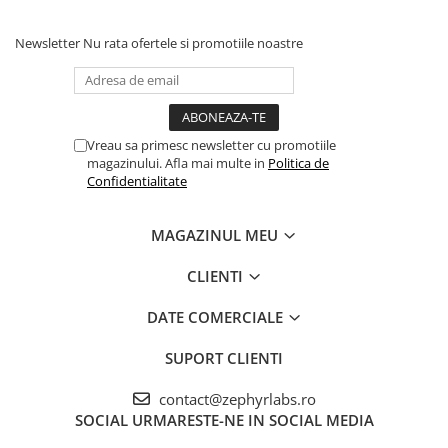
GLYCYRRHIZATE, SODIUM DEXTRAN SULFATE, XANTHAN GUM,
NEORUSCOGENIN, ASPARAGOPSIS ARMATA EXTRACT, DISODIUM
Newsletter
Nu rata ofertele si promotiile noastre
EDTA, RUSCOGENIN, ASCOPHYLLUM NODOSUM EXTRACT, T-
BUTYL ALCOHOL, GLYCINE SOJA OIL, PHENOXYETHANOL,
CALCIUM GLUCONATE, POTASSIUM SORBATE, TOCOPHEROL
[IVA-98RCCSPF01]
MOD DE ADMINISTRARE
Vreau sa primesc newsletter cu promotiile
magazinului. Afla mai multe in
Politica de
Aplicați dimineața pe fața curată. Seara, aplicați Rosederm Cremă
Confidentialitate
pentru piele sensibilă cuperozică. Constituie o excelenta bază de
machiaj.
MAGAZINUL MEU
CLIENTI
DATE COMERCIALE
SUPORT CLIENTI
contact@zephyrlabs.ro
SOCIAL
URMARESTE-NE IN SOCIAL MEDIA