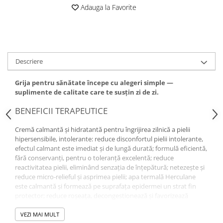
Adauga la Favorite
Descriere
Grija pentru sănătate începe cu alegeri simple —
suplimente de calitate care te susțin zi de zi.
BENEFICII TERAPEUTICE
Cremă calmantă şi hidratantă pentru îngrijirea zilnică a pielii
hipersensibile, intolerante: reduce disconfortul pielii intolerante,
efectul calmant este imediat şi de lungă durată; formulă eficientă,
fără conservanţi, pentru o toleranţă excelentă; reduce
reactivitatea pielii, eliminând senzaţia de înţepătură; netezeşte şi
reduce micro-relieful şi asprimea pielii; apa termală Herculane
este calmantă şi formează pe suprafaţa epidermei un strat fin
protector; reduce roşeaţa, decongestionează şi favorizează
refacerea dermului; protejează împotriva acţiunii
microorganismelor şi întăreşte capacitatea naturală de apărare a
VEZI MAI MULT