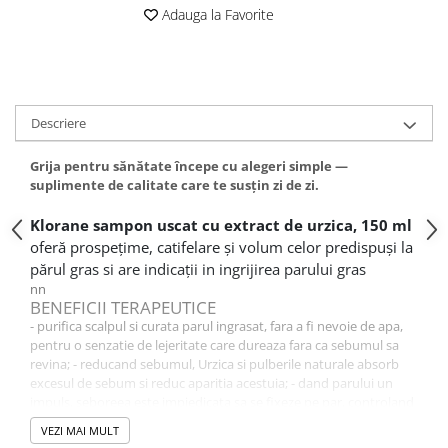
Adauga la Favorite
Descriere
Grija pentru sănătate începe cu alegeri simple —
suplimente de calitate care te susțin zi de zi.
Klorane sampon uscat cu extract de urzica, 150 ml
oferă prospețime, catifelare și volum celor predispuși la
părul gras
si are indicații in ingrijirea parului gras
nn
BENEFICII TERAPEUTICE
- purifica scalpul si curata parul ingrasat, fara a fi nevoie de apa,
pentru o senzatie de lejeritate care dureaza fara ca sebumul sa
revina; - reducand sebumul, Urzica si pulberile naturale absorb
excesul de sebum si reduc aparitia acestuia; - dand parului un
impuls, seboreea este impiedicata sa se fixeze pe par, controland
rata sebumului timp de 48 de ore*. *+ 1 zi inainte de urmatorul
VEZI MAI MULT
sampon Biometrologie antiseboreica - testat pe 33 de femei - o