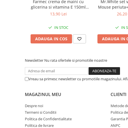
Farmec crema de maini cu
Mr.White set 
Afectiuni respiratorii
• suprafaţă ce permite pielii să respire, di
glicerina si vitamina E 150ml
Mouse periuta
Afectiuni digestive
Zephyr Labs
dinti cu aroma 
delicat cu pielea
13,90 Lei
26,20 
Afectiuni osteo-articulare
Zephyr
Afectiuni oftalmologice
• risc minim de apariţie a reacţiilor alergic
IN STOC
IN 
Afectiuni cardio-vasculare
ADAUGA IN COS
ADAUGA IN 
• bandă adezivă specială, pentru închidere
Afectiuni urogenitale
igienic după folosire
Sanatatea mintii
Diabet
Indicatorul de umiditate oferă informaţii des
Newsletter
Nu rata ofertele si promotiile noastre
Suplimente pentru imunitate
produsului, iar inscripţia „FRONT” indică partea
Dieta
Chilotul asigură protecţie şi în cazurile de inc
Vreau sa primesc newsletter cu promotiile magazinului. Af
fecală). Alegerea chilotului Seni Active se face
Antioxidanti
în talie (indicate pe ambalaj) şi de gradul de a
Altele-Suplimente alimentare
ambalaj prin simbolul cu picături).
MAGAZINUL MEU
CLIENTI
Promo Ianuarie-Septembrie
Despre noi
Metode de
Termeni si Conditii
Politica d
Politica de Confidentialitate
Garantia 
Politica de livrare
ANPC