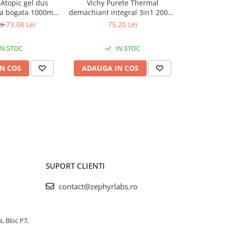
Atopic gel dus
Vichy Purete Thermal
Gerovita
a bogata 1000ml
demachiant integral 3in1 200ml
Ultra acti
yr Labs
Zephyr Labs
ei
73,08 Lei
75,20 Lei
IN STOC
IN STOC
N COS
ADAUGA IN COS
ADAUG
SUPORT CLIENTI
contact@zephyrlabs.ro
s, Bloc P7,