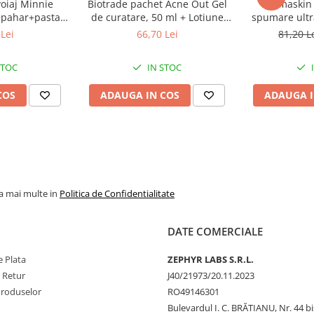
voiaj Minnie
Biotrade pachet Acne Out Gel
Dermaskin 
n neţesut foarte moale şi
+pahar+pasta
de curatare, 50 ml + Lotiune
spumare ultr
de menta, 75ml
activa, 20 ml + Crema
Zeph
Lei
66,70 Lei
81,20 L
 Labs
hidratanta, 20 ml Zephyr Labs
e (Latex free)
STOC
IN STOC
COS
ADAUGA IN COS
ADAUGA I
a chilotului în mod
pre necesitatea schimbării
 din faţă a chilotului.
ontinenţă mixtă (urinară şi
la mai multe in
 în funcţie de dimensiunile
Politica de Confidentialitate
bsorbţie (indicat pe
DATE COMERCIALE
 Plata
ZEPHYR LABS S.R.L.
e Retur
J40/21973/20.11.2023
Produselor
RO49146301
Bulevardul I. C. BRĂTIANU, Nr. 44 bi