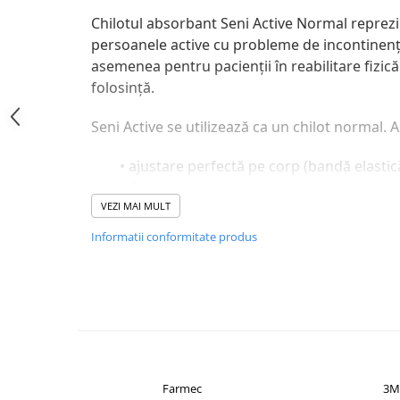
Altele-Produse pentru ingrijire si
Chilotul absorbant Seni Active Normal reprezi
frumusete
persoanele active cu probleme de incontinenţ
asemenea pentru pacienţii în reabilitare fizic
Produse tehnico-medicale
folosinţă.
Aparatura medicala
Plasturi
Seni Active se utilizează ca un chilot normal. 
Altele-Produse tehnico-medicale
• ajustare perfectă pe corp (bandă elastică î
Sanatatea cuplului
suprafaţa)
Tonice sexuale
VEZI MAI MULT
Fertilitate
• îndepărtare uşoară (prin ruperea cusături
Informatii conformitate produs
Teste de sarcina si ovulatie
• confort deosebit (suprafaţă moale, delica
Altele-Sanatatea cuplului
• reducerea mirosului neplăcut (Odour St
Suplimente alimentare
Vitamine si minerale
• capacitate mare de absorbţie
Afectiuni
• protecţie împotriva scurgerilor laterale (
Afectiuni dermatologice
Farmec
3M