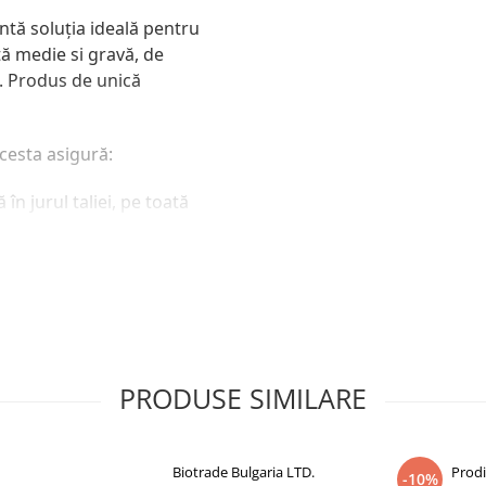
ntă soluţia ideală pentru
ă medie si gravă, de
ă. Produs de unică
Acesta asigură:
n jurul taliei, pe toată
i din lateral)
tă, ce nu foşneşte)
op)
PRODUSE SIMILARE
volănaşe laterale)
Biotrade Bulgaria LTD.
Prod
-10%