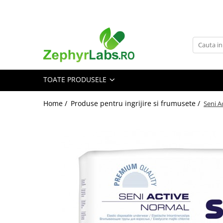
Toate Produsele
Alimentatie sanatoasa
Alimente
TOATE PRODUSELE
Dieta
Imunitate
Home /
Produse pentru ingrijire si frumusete /
Seni A
Ceaiuri
Altele-Alimentatie sanatoasa
Mama si copil
Ingrijire și cosmetice
Scutece si servetele
Cosmetice copii
Protectie anti-insecte
Hrana pentru bebelusi
Suplimente alimentare copii