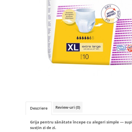
Produse antiparazitare
Sarcina si alaptare
Accesorii
Altele-Mama si copil
Produse pentru ingrijire si
frumusete
Ingrijire ten
Ingrijire maini si picioare
Ingrijire par
Igiena orala
Scutece adulti
Igiena intima
Review-uri
(0)
Descriere
Ingrijire corp
Produse anti-insecte
Grija pentru sănătate începe cu alegeri simple — sup
susțin zi de zi.
Protectie solara